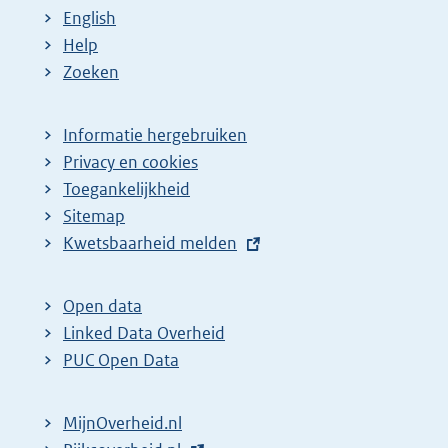
English
p
:
:
:
d
Help
a
e
Zoeken
g
p
i
a
Informatie hergebruiken
n
g
Privacy en cookies
a
i
Toegankelijkheid
z
n
Sitemap
o
a
E
Kwetsbaarheid melden
e
z
x
t
k
o
Open data
e
r
e
Linked Data Overheid
r
e
k
PUC Open Data
n
s
r
e
u
e
MijnOverheid.nl
l
l
s