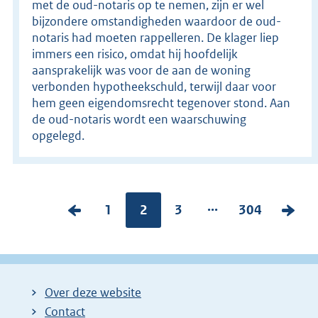
met de oud-notaris op te nemen, zijn er wel
bijzondere omstandigheden waardoor de oud-
notaris had moeten rappelleren. De klager liep
immers een risico, omdat hij hoofdelijk
aansprakelijk was voor de aan de woning
verbonden hypotheekschuld, terwijl daar voor
hem geen eigendomsrecht tegenover stond. Aan
de oud-notaris wordt een waarschuwing
opgelegd.
...
V
P
1
Pagina:
2
P
3
P
304
V
o
a
a
a
o
r
g
g
g
l
i
i
i
i
g
Over deze website
g
n
n
n
e
Contact
e
a
a
a
n