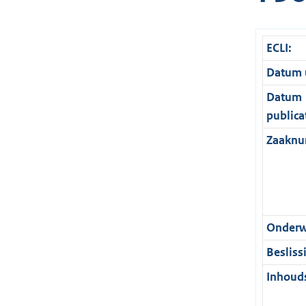
ECLI:
Datum u
Datum
publica
Zaaknu
Onderw
Besliss
Inhouds