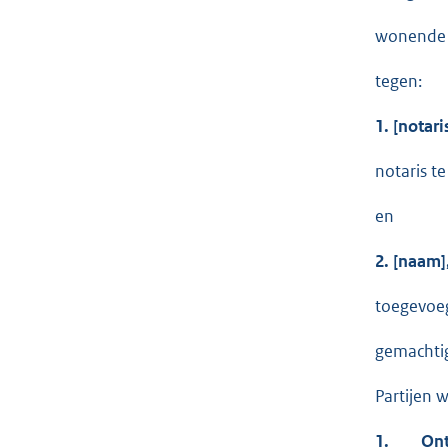
wonende t
tegen:
1. [notari
notaris te
en
2. [naam]
toegevoeg
gemachtig
Partijen 
1.
Ontsta