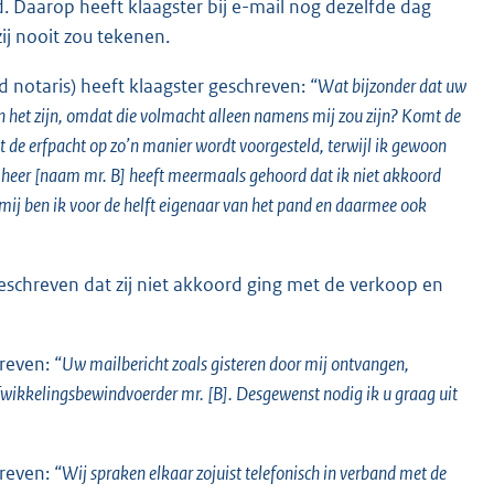
Daarop heeft klaagster bij e-mail nog dezelfde dag
ij nooit zou tekenen.
d notaris) heeft klaagster geschreven:
“Wat bijzonder dat uw
an het zijn, omdat die volmacht alleen namens mij zou zijn? Komt de
dat de erfpacht op zo’n manier wordt voorgesteld, terwijl ik gewoon
 heer [naam mr. B] heeft meermaals gehoord dat ik niet akkoord
s mij ben ik voor de helft eigenaar van het pand en daarmee ook
geschreven dat zij niet akkoord ging met de verkoop en
hreven:
“Uw mailbericht zoals gisteren door mij ontvangen,
fwikkelingsbewindvoerder mr. [B]. Desgewenst nodig ik u graag uit
hreven:
“Wij spraken elkaar zojuist telefonisch in verband met de