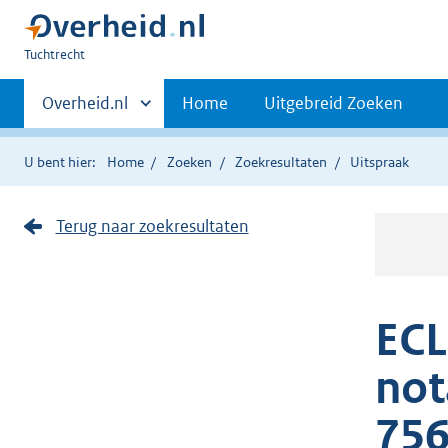
U
Tuchtrecht
bent
Primaire
hier:
Andere
Overheid.nl
Home
Uitgebreid Zoeken
sites
navigatie
binnen
U bent hier:
Home
Zoeken
Zoekresultaten
Uitspraak
Terug naar zoekresultaten
ECL
not
756