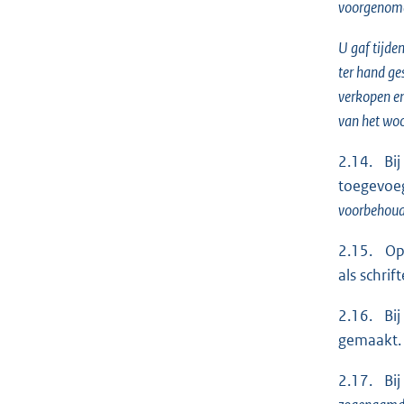
voorgenome
U gaf tijde
ter hand ge
verkopen en
van het wo
2.14. Bij
toegevoeg
voorbehoud 
2.15. Op 
als schri
2.16. Bij
gemaakt.
2.17. Bij