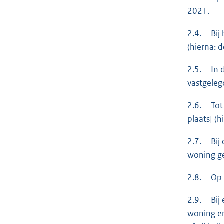
2021.
2.4. Bij 
(hierna: 
2.5. In d
vastgeleg
2.6. Tot 
plaats] (h
2.7. Bij 
woning ge
2.8. Op 2
2.9. Bij 
woning en