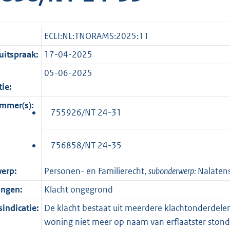
ECLI:NL:TNORAMS:2025:11
itspraak:
17-04-2025
05-06-2025
tie:
mmer(s):
755926/NT 24-31
756858/NT 24-35
erp:
Personen- en Familierecht,
subonderwerp:
Nalaten
ingen:
Klacht ongegrond
indicatie:
De klacht bestaat uit meerdere klachtonderdelen:
woning niet meer op naam van erflaatster stond,