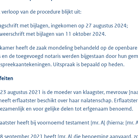
verloop van de procedure blijkt uit:
agschrift met bijlagen, ingekomen op 27 augustus 2024;
weerschrift met bijlagen van 11 oktober 2024.
amer heeft de zaak mondeling behandeld op de openbare zi
s en de toegevoegd notaris werden bijgestaan door hun gem
spreekaantekeningen. Uitspraak is bepaald op heden.
iten
3 augustus 2021 is de moeder van klaagster, mevrouw [naam]
 heeft erflaatster beschikt over haar nalatenschap. Erflaatste
 gezamenlijk en voor gelijke delen tot erfgenaam benoemd.
aatster heeft bij voornoemd testament [mr. A] (hierna: [mr
 september 2021 heeft [mr. A] die benoeming aanvaard, zo b