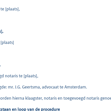
e [plaats],
s],
 [plaats]
,
d notaris te [plaats],
de: mr. J.G. Geertsma, advocaat te Amsterdam.
worden hierna klaagster, notaris en toegevoegd notaris gen
an en loop van de procedure