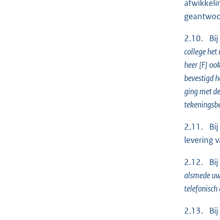
afwikkeli
geantwoor
2.10. Bij
college het
heer [F] oo
bevestigd h
ging met de
tekeningsbe
2.11. Bij
levering 
2.12. Bij
alsmede uw 
telefonisch
2.13. Bij