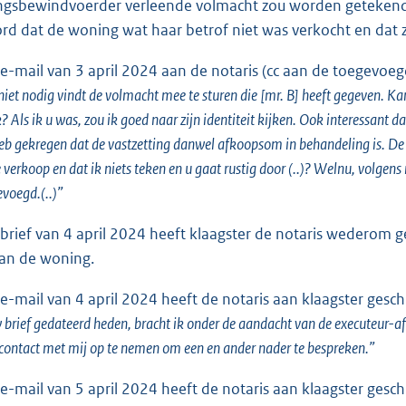
ngsbewindvoerder verleende volmacht zou worden getekend. 
d dat de woning wat haar betrof niet was verkocht en dat z
 e-mail van 3 april 2024 aan de notaris (cc aan de toegevoeg
 niet nodig vindt de volmacht mee te sturen die [mr. B] heeft gegeven. K
k? Als ik u was, zou ik goed naar zijn identiteit kijken. Ook interessant 
eb gekregen dat de vastzetting danwel afkoopsom in behandeling is. De
 verkoop en dat ik niets teken en u gaat rustig door (..)? Welnu, volgen
voegd.(..)”
 brief van 4 april 2024 heeft klaagster de notaris wederom 
van de woning.
 e-mail van 4 april 2024 heeft de notaris aan klaagster gesc
brief gedateerd heden, bracht ik onder de aandacht van de executeur-a
 contact met mij op te nemen om een en ander nader te bespreken.”
 e-mail van 5 april 2024 heeft de notaris aan klaagster gesc