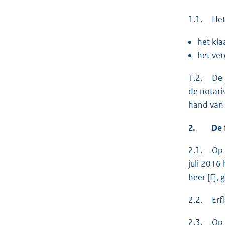
1.1. Het 
het kla
het ver
1.2. De k
de notari
hand van 
2.
De fe
2.1. Op 2
juli 2016
heer [F],
2.2. Erfl
2.3. Op 8