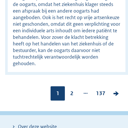
de oogarts, omdat het ziekenhuis klager steeds
een afspraak bij een andere oogarts had
aangeboden. Ook is het recht op vrije artsenkeuze
niet geschonden, omdat dit geen verplichting voor
een individuele arts inhoudt om iedere patiënt te
behandelen. Voor zover de klacht betrekking
heeft op het handelen van het ziekenhuis of de
bestuurder, kan de oogarts daarvoor niet
tuchtrechtelijk verantwoordelijk worden
gehouden.
...
Pagina:
1
P
2
P
137
V
a
a
o
g
g
l
i
i
g
Over deze website
n
n
e