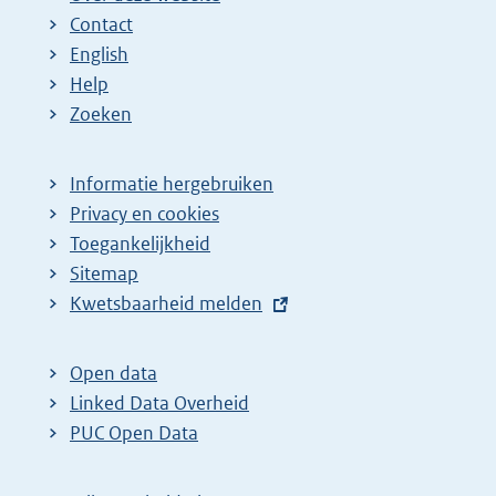
Contact
a
a
n
English
:
:
d
Help
e
Zoeken
p
a
Informatie hergebruiken
g
Privacy en cookies
i
Toegankelijkheid
n
Sitemap
a
E
Kwetsbaarheid melden
z
x
t
o
Open data
e
e
Linked Data Overheid
r
k
PUC Open Data
n
r
e