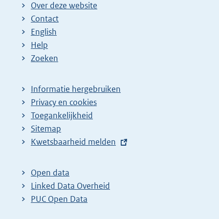
Over deze website
n
n
e
Contact
a
a
n
English
:
:
d
Help
e
Zoeken
p
a
Informatie hergebruiken
g
Privacy en cookies
i
Toegankelijkheid
n
Sitemap
a
E
Kwetsbaarheid melden
z
x
t
o
Open data
e
e
Linked Data Overheid
r
k
PUC Open Data
n
r