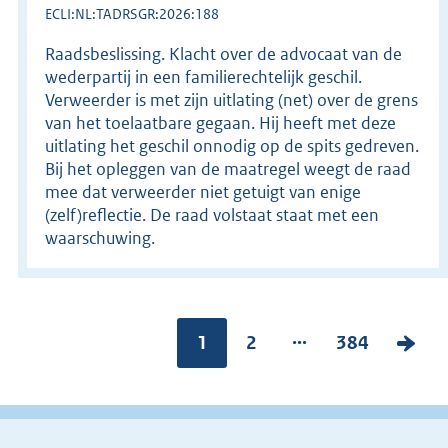
ECLI:NL:TADRSGR:2026:188
Raadsbeslissing. Klacht over de advocaat van de
wederpartij in een familierechtelijk geschil.
Verweerder is met zijn uitlating (net) over de grens
van het toelaatbare gegaan. Hij heeft met deze
uitlating het geschil onnodig op de spits gedreven.
Bij het opleggen van de maatregel weegt de raad
mee dat verweerder niet getuigt van enige
(zelf)reflectie. De raad volstaat staat met een
waarschuwing.
...
Pagina:
1
P
2
P
384
V
a
a
o
g
g
l
i
i
g