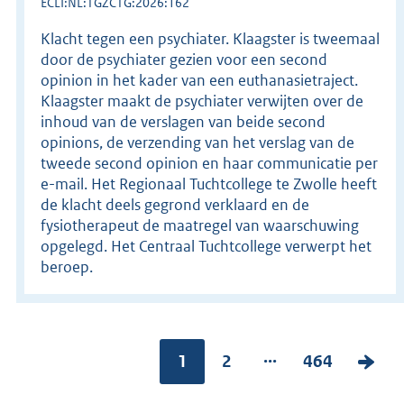
ECLI:NL:TGZCTG:2026:162
Klacht tegen een psychiater. Klaagster is tweemaal
door de psychiater gezien voor een second
opinion in het kader van een euthanasietraject.
Klaagster maakt de psychiater verwijten over de
inhoud van de verslagen van beide second
opinions, de verzending van het verslag van de
tweede second opinion en haar communicatie per
e-mail. Het Regionaal Tuchtcollege te Zwolle heeft
de klacht deels gegrond verklaard en de
fysiotherapeut de maatregel van waarschuwing
opgelegd. Het Centraal Tuchtcollege verwerpt het
beroep.
...
Pagina:
1
P
2
P
464
V
a
a
o