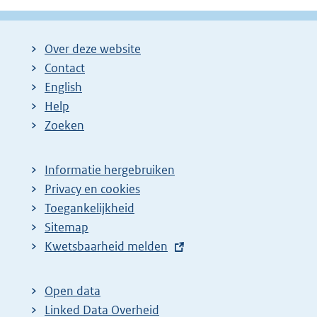
g
g
l
i
i
g
Over deze website
n
n
e
Contact
a
a
n
English
:
:
d
Help
e
Zoeken
p
a
Informatie hergebruiken
g
Privacy en cookies
i
Toegankelijkheid
n
Sitemap
a
E
Kwetsbaarheid melden
z
x
t
o
Open data
e
e
Linked Data Overheid