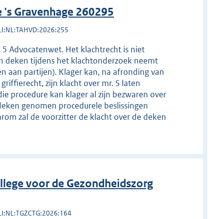
e 's Gravenhage 260295
LI:NL:TAHVD:2026:255
d 5 Advocatenwet. Het klachtrecht is niet
en deken tijdens het klachtonderzoek neemt
n aan partijen). Klager kan, na afronding van
iffierecht, zijn klacht over mr. S laten
die procedure kan klager al zijn bezwaren over
deken genomen procedurele beslissingen
rom zal de voorzitter de klacht over de deken
llege voor de Gezondheidszorg
LI:NL:TGZCTG:2026:164