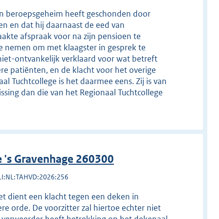
j zijn beroepsgeheim heeft geschonden door
en en dat hij daarnaast de eed van
kte afspraak voor na zijn pensioen te
e nemen om met klaagster in gesprek te
niet-ontvankelijk verklaard voor wat betreft
re patiënten, en de klacht voor het overige
al Tuchtcollege is het daarmee eens. Zij is van
issing dan die van het Regionaal Tuchtcollege
e 's Gravenhage 260300
LI:NL:TAHVD:2026:256
et dient een klacht tegen een deken in
 orde. De voorzitter zal hiertoe echter niet