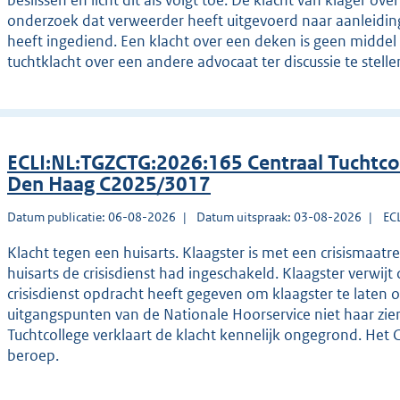
beslissen en licht dit als volgt toe. De klacht van klager o
onderzoek dat verweerder heeft uitgevoerd naar aanleiding
heeft ingediend. Een klacht over een deken is geen midde
tuchtklacht over een andere advocaat ter discussie te stelle
ECLI:NL:TGZCTG:2026:165 Centraal Tuchtco
Den Haag C2025/3017
Datum publicatie: 06-08-2026
Datum uitspraak: 03-08-2026
EC
Klacht tegen een huisarts. Klaagster is met een crisisma
huisarts de crisisdienst had ingeschakeld. Klaagster verwijt 
crisisdienst opdracht heeft gegeven om klaagster te laten 
uitgangspunten van de Nationale Hoorservice niet haar zie
Tuchtcollege verklaart de klacht kennelijk ongegrond. Het 
beroep.