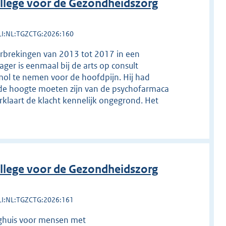
llege voor de Gezondheidszorg
LI:NL:TGZCTG:2026:160
erbrekingen van 2013 tot 2017 in een
ger is eenmaal bij de arts op consult
amol te nemen voor de hoofdpijn. Hij had
de hoogte moeten zijn van de psychofarmaca
rklaart de klacht kennelijk ongegrond. Het
llege voor de Gezondheidszorg
LI:NL:TGZCTG:2026:161
eeghuis voor mensen met