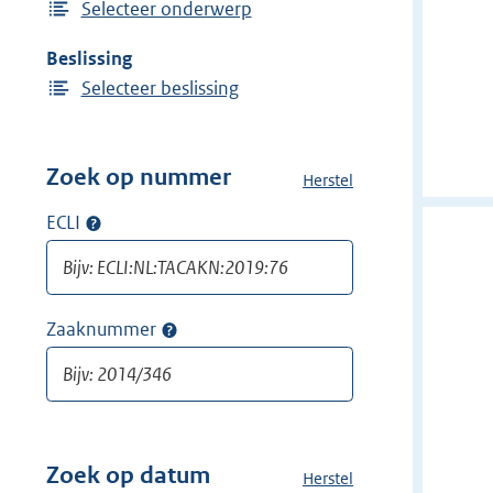
Selecteer onderwerp
Beslissing
Selecteer beslissing
Zoek op nummer
Herstel
a
l
ECLI
Op
l
ECLI
e
zoeken
f
i
Zaaknummer
Op
l
zaaknummer
t
zoeken
e
r
s
v
Zoek op datum
Herstel
a