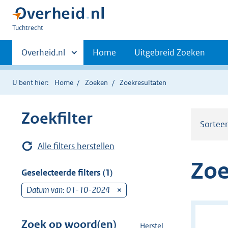
U
Tuchtrecht
bent
Primaire
hier:
Andere
Overheid.nl
Home
Uitgebreid Zoeken
sites
navigatie
binnen
U bent hier:
Home
Zoeken
Zoekresultaten
Zoekfilter
Sortee
Alle filters herstellen
Zoe
Geselecteerde filters (1)
Datum van: 01-10-2024
v
e
r
Zoek op woord(en)
Herstel
z