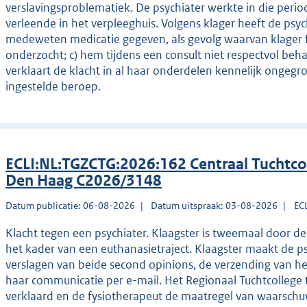
verslavingsproblematiek. De psychiater werkte in die period
verleende in het verpleeghuis. Volgens klager heeft de psy
medeweten medicatie gegeven, als gevolg waarvan klager fy
onderzocht; c) hem tijdens een consult niet respectvol beh
verklaart de klacht in al haar onderdelen kennelijk ongegr
ingestelde beroep.
ECLI:NL:TGZCTG:2026:162 Centraal Tuchtco
Den Haag C2026/3148
Datum publicatie: 06-08-2026
Datum uitspraak: 03-08-2026
EC
Klacht tegen een psychiater. Klaagster is tweemaal door de
het kader van een euthanasietraject. Klaagster maakt de p
verslagen van beide second opinions, de verzending van h
haar communicatie per e-mail. Het Regionaal Tuchtcollege 
verklaard en de fysiotherapeut de maatregel van waarschu