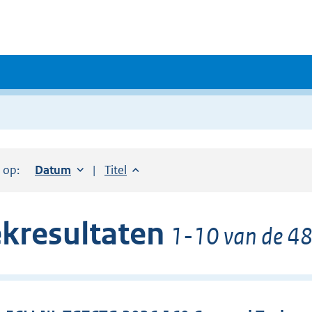
r op:
Sorteer op:
Datum
oplopend
Sorteer op:
Titel
oplopend
kresultaten
1-10 van de 48