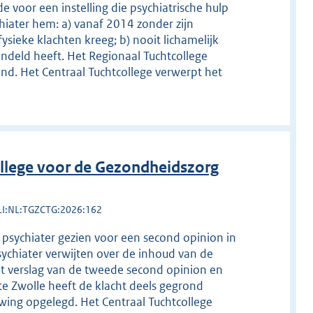
e voor een instelling die psychiatrische hulp
chiater hem: a) vanaf 2014 zonder zijn
sieke klachten kreeg; b) nooit lichamelijk
andeld heeft. Het Regionaal Tuchtcollege
ond. Het Centraal Tuchtcollege verwerpt het
llege voor de Gezondheidszorg
LI:NL:TGZCTG:2026:162
 psychiater gezien voor een second opinion in
sychiater verwijten over de inhoud van de
et verslag van de tweede second opinion en
te Zwolle heeft de klacht deels gegrond
wing opgelegd. Het Centraal Tuchtcollege