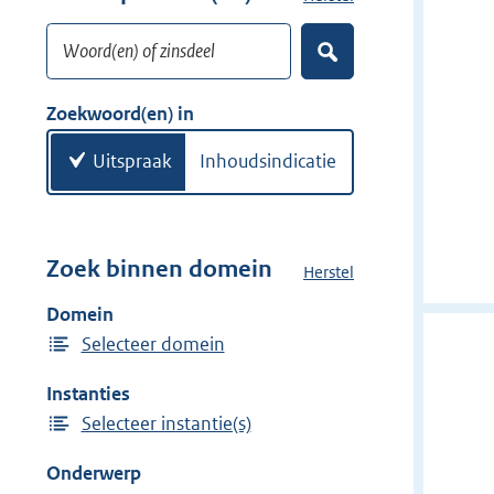
w
o
i
Woord(en) of zinsdeel
e
Z
j
k
o
d
w
e
Zoekwoord(en) in
e
k
o
e
r
o
Uitspraak
Inhoudsindicatie
n
r
d
(
e
Zoek binnen domein
Herstel
h
n
e
Domein
)
t
Selecteer domein
d
o
Instanties
m
Selecteer instantie(s)
e
i
Onderwerp
n