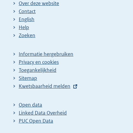
Over deze website
n
n
e
Contact
a
a
n
English
:
:
d
Help
e
Zoeken
p
a
Informatie hergebruiken
g
Privacy en cookies
i
Toegankelijkheid
n
Sitemap
a
E
Kwetsbaarheid melden
z
x
t
o
Open data
e
e
Linked Data Overheid
r
k
PUC Open Data
n
r