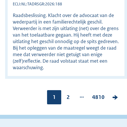
ECLI:NL:TADRSGR:2026:188
Raadsbeslissing. Klacht over de advocaat van de
wederpartij in een familierechtelijk geschil.
Verweerder is met zijn uitlating (net) over de grens
van het toelaatbare gegaan. Hij heeft met deze
uitlating het geschil onnodig op de spits gedreven.
Bij het opleggen van de maatregel weegt de raad
mee dat verweerder niet getuigt van enige
(zelf)reflectie. De raad volstaat staat met een
waarschuwing.
...
Pagina:
1
P
2
P
4810
V
a
a
o
g
g
l
i
i
g