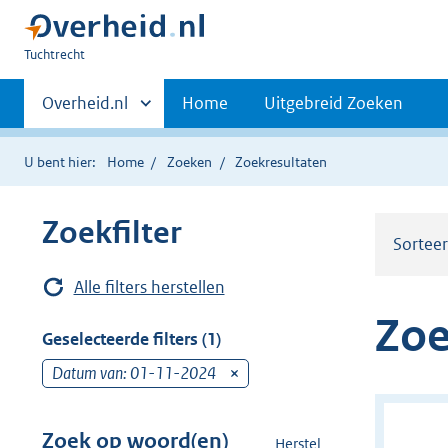
U
Tuchtrecht
bent
Primaire
hier:
Andere
Overheid.nl
Home
Uitgebreid Zoeken
sites
navigatie
binnen
U bent hier:
Home
Zoeken
Zoekresultaten
Zoekfilter
Sortee
Alle filters herstellen
Zoe
Geselecteerde filters (1)
Datum van: 01-11-2024
v
e
r
Zoek op woord(en)
Herstel
z