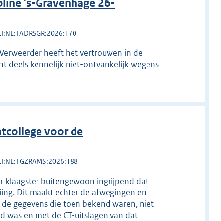
line 's-Gravenhage 26-
LI:NL:TADRSGR:2026:170
. Verweerder heeft het vertrouwen in de
ht deels kennelijk niet-ontvankelijk wegens
tcollege voor de
LI:NL:TGZRAMS:2026:188
or klaagster buitengewoon ingrijpend dat
aiing. Dit maakt echter de afwegingen en
de gegevens die toen bekend waren, niet
nd was en met de CT-uitslagen van dat