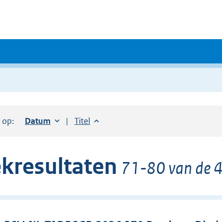
r op:
Sorteer op:
Datum
oplopend
Sorteer op:
Titel
oplopend
kresultaten
71-80 van de 4