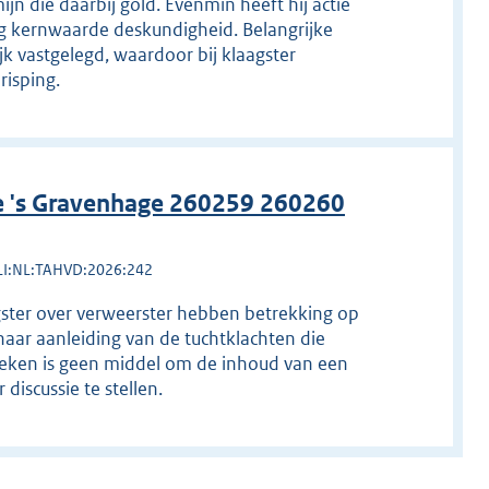
jn die daarbij gold. Evenmin heeft hij actie
g kernwaarde deskundigheid. Belangrijke
jk vastgelegd, waardoor bij klaagster
risping.
e 's Gravenhage 260259 260260
LI:NL:TAHVD:2026:242
agster over verweerster hebben betrekking op
aar aanleiding van de tuchtklachten die
 deken is geen middel om de inhoud van een
discussie te stellen.