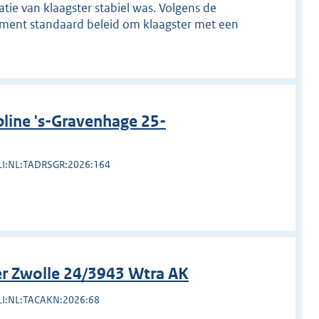
e van klaagster stabiel was. Volgens de
ment standaard beleid om klaagster met een
line 's-Gravenhage 25-
LI:NL:TADRSGR:2026:164
r Zwolle 24/3943 Wtra AK
LI:NL:TACAKN:2026:68