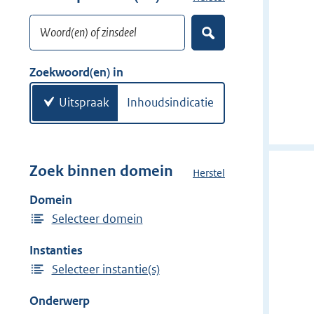
w
o
i
Woord(en) of zinsdeel
e
Z
j
k
o
d
w
e
Zoekwoord(en) in
e
k
o
e
r
o
Uitspraak
Inhoudsindicatie
n
r
d
(
e
Zoek binnen domein
Herstel
h
n
e
Domein
)
t
Selecteer domein
d
o
Instanties
m
Selecteer instantie(s)
e
i
Onderwerp
n