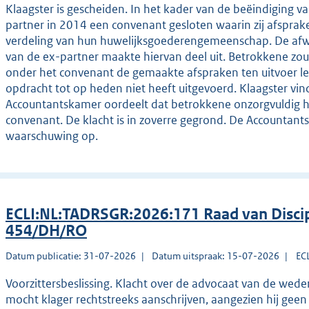
Klaagster is gescheiden. In het kader van de beëindiging v
partner in 2014 een convenant gesloten waarin zij afsprak
verdeling van hun huwelijksgoederengemeenschap. De afw
van de ex-partner maakte hiervan deel uit. Betrokkene zou
onder het convenant de gemaakte afspraken ten uitvoer leg
opdracht tot op heden niet heeft uitgevoerd. Klaagster vindt
Accountantskamer oordeelt dat betrokkene onzorgvuldig he
convenant. De klacht is in zoverre gegrond. De Accountan
waarschuwing op.
ECLI:NL:TADRSGR:2026:171 Raad van Discip
454/DH/RO
Datum publicatie: 31-07-2026
Datum uitspraak: 15-07-2026
EC
Voorzittersbeslissing. Klacht over de advocaat van de weder
mocht klager rechtstreeks aanschrijven, aangezien hij ge