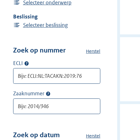
Selecteer onderwerp
Beslissing
Selecteer beslissing
Zoek op nummer
Herstel
a
l
ECLI
Op
l
ECLI
e
zoeken
f
i
Zaaknummer
Op
l
zaaknummer
t
zoeken
e
r
s
v
Zoek op datum
Herstel
a