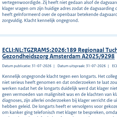
vertegenwoordigde. Zij heeft niet gedaan alsof de dagvaa
klager vragen om zijn huidige adres zodat de dagvaarding d
heeft geïnformeerd over de openbaar betekende dagvaardin
zorgvuldig. Klacht kennelijk ongegrond.
ECLI:NL:TGZRAMS:2026:189 Regionaal Tuch
Gezondheidszorg Amsterdam A2025/9298
Datum publicatie: 31-07-2026
Datum uitspraak: 31-07-2026
EC
Kennelijk ongegronde klacht tegen een longarts. Het college
niet serieus heeft genomen en dat onderzoeken te laat zoud
werken nadat het de longarts duidelijk werd dat klager ni
geen vermoeden van maligniteit was en de klachten van kla
diagnoses, zijn allerlei onderzoeken bij klager verricht die 
hebben geleid. De longarts heeft er vervolgens voor gekoz
om kanker ging telefonisch met klager te bespreken, omdat