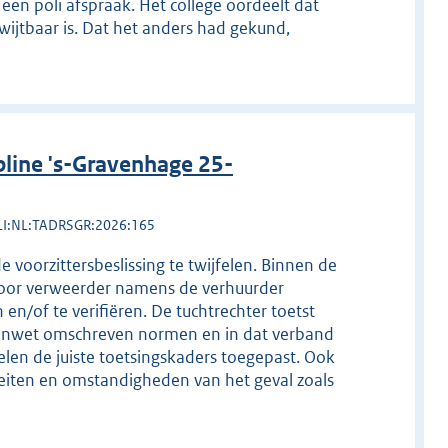
een poli afspraak. Het college oordeelt dat
rwijtbaar is. Dat het anders had gekund,
line 's-Gravenhage 25-
LI:NL:TADRSGR:2026:165
 voorzittersbeslissing te twijfelen. Binnen de
door verweerder namens de verhuurder
en/of te verifiëren. De tuchtrechter toetst
tenwet omschreven normen en in dat verband
elen de juiste toetsingskaders toegepast. Ook
feiten en omstandigheden van het geval zoals