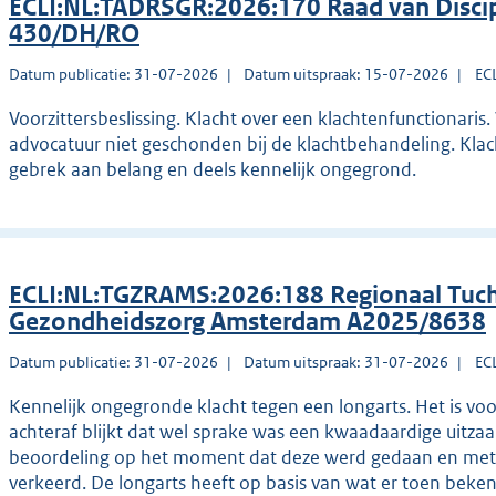
ECLI:NL:TADRSGR:2026:170 Raad van Discip
430/DH/RO
Datum publicatie: 31-07-2026
Datum uitspraak: 15-07-2026
EC
Voorzittersbeslissing. Klacht over een klachtenfunctionaris
advocatuur niet geschonden bij de klachtbehandeling. Klac
gebrek aan belang en deels kennelijk ongegrond.
ECLI:NL:TGZRAMS:2026:188 Regionaal Tuch
Gezondheidszorg Amsterdam A2025/8638
Datum publicatie: 31-07-2026
Datum uitspraak: 31-07-2026
EC
Kennelijk ongegronde klacht tegen een longarts. Het is vo
achteraf blijkt dat wel sprake was een kwaadaardige uitza
beoordeling op het moment dat deze werd gedaan en met 
verkeerd. De longarts heeft op basis van wat er toen beke