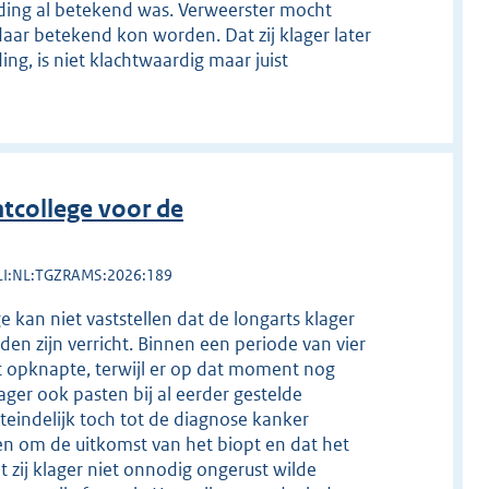
rding al betekend was. Verweerster mocht
aar betekend kon worden. Dat zij klager later
g, is niet klachtwaardig maar juist
tcollege voor de
LI:NL:TGZRAMS:2026:189
 kan niet vaststellen dat de longarts klager
en zijn verricht. Binnen een periode van vier
et opknapte, terwijl er op dat moment nog
ger ook pasten bij al eerder gestelde
uiteindelijk toch tot de diagnose kanker
en om de uitkomst van het biopt en dat het
 zij klager niet onnodig ongerust wilde