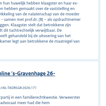
an hun huwelijk hebben klaagster en haar ex-
en hebben gemaakt over de vaststelling en
ikkeling van de nalatenschap van de moeder
 – samen met prof.dr. [B] – als opdrachtnemer
gen. Klaagster stelt dat betrokkene zijn
 dit tuchtrechtelijk verwijtbaar. De
eft gehandeld bij de uitvoering van het
tskamer legt aan betrokkene de maatregel van
line 's-Gravenhage 26-
LI:NL:TADRSGR:2026:171
partij in een familierechtkwestie. Verweerster
en advocaat meer had die hem