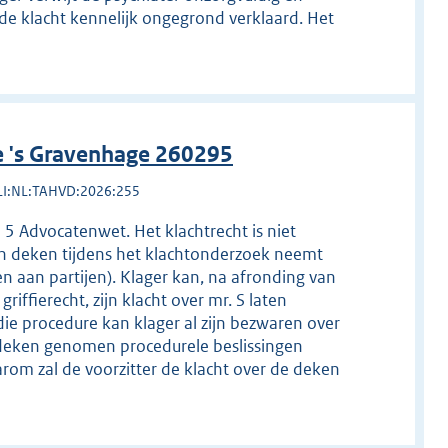
de klacht kennelijk ongegrond verklaard. Het
e 's Gravenhage 260295
LI:NL:TAHVD:2026:255
d 5 Advocatenwet. Het klachtrecht is niet
en deken tijdens het klachtonderzoek neemt
n aan partijen). Klager kan, na afronding van
iffierecht, zijn klacht over mr. S laten
die procedure kan klager al zijn bezwaren over
deken genomen procedurele beslissingen
rom zal de voorzitter de klacht over de deken