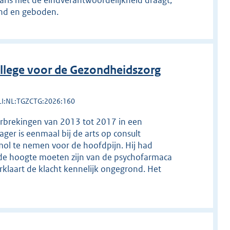
aris niet de eindverantwoordelijkheid draagt,
end en geboden.
llege voor de Gezondheidszorg
LI:NL:TGZCTG:2026:160
erbrekingen van 2013 tot 2017 in een
ger is eenmaal bij de arts op consult
amol te nemen voor de hoofdpijn. Hij had
de hoogte moeten zijn van de psychofarmaca
rklaart de klacht kennelijk ongegrond. Het