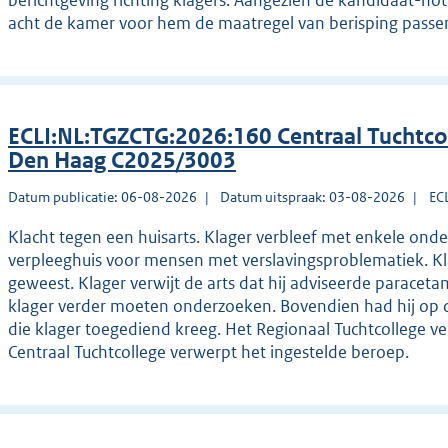
berichtgeving richting klagers. Aangezien de kandidaat-not
acht de kamer voor hem de maatregel van berisping pass
ECLI:NL:TGZCTG:2026:160 Centraal Tuchtco
Den Haag C2025/3003
Datum publicatie: 06-08-2026
Datum uitspraak: 03-08-2026
EC
Klacht tegen een huisarts. Klager verbleef met enkele ond
verpleeghuis voor mensen met verslavingsproblematiek. Kla
geweest. Klager verwijt de arts dat hij adviseerde paracet
klager verder moeten onderzoeken. Bovendien had hij op 
die klager toegediend kreeg. Het Regionaal Tuchtcollege ve
Centraal Tuchtcollege verwerpt het ingestelde beroep.