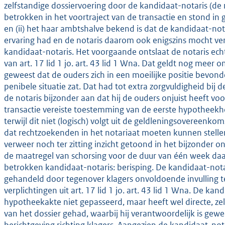
zelfstandige dossiervoering door de kandidaat-notaris (de 
betrokken in het voortraject van de transactie en stond in g
en (ii) het haar ambtshalve bekend is dat de kandidaat-nota
ervaring had en de notaris daarom ook enigszins mocht ver
kandidaat-notaris. Het voorgaande ontslaat de notaris echt
van art. 17 lid 1 jo. art. 43 lid 1 Wna. Dat geldt nog meer o
geweest dat de ouders zich in een moeilijke positie bevon
penibele situatie zat. Dat had tot extra zorgvuldigheid bij
de notaris bijzonder aan dat hij de ouders onjuist heeft vo
transactie vereiste toestemming van de eerste hypotheekh
terwijl dit niet (logisch) volgt uit de geldleningsovereenk
dat rechtzoekenden in het notariaat moeten kunnen stellen 
verweer noch ter zitting inzicht getoond in het bijzonder 
de maatregel van schorsing voor de duur van één week d
betrokken kandidaat-notaris: berisping. De kandidaat-notar
gehandeld door tegenover klagers onvoldoende invulling 
verplichtingen uit art. 17 lid 1 jo. art. 43 lid 1 Wna. De ka
hypotheekakte niet gepasseerd, maar heeft wel directe, ze
van het dossier gehad, waarbij hij verantwoordelijk is gewe