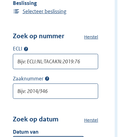
Beslissing
Selecteer beslissing
Zoek op nummer
Herstel
a
l
ECLI
Op
l
ECLI
e
zoeken
f
i
Zaaknummer
Op
l
zaaknummer
t
zoeken
e
r
s
v
Zoek op datum
Herstel
a
a
l
Datum van
n
l