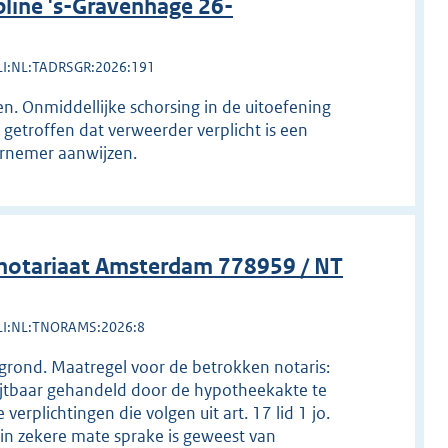
line 's-Gravenhage 26-
LI:NL:TADRSGR:2026:191
. Onmiddellijke schorsing in de uitoefening
 getroffen dat verweerder verplicht is een
arnemer aanwijzen.
notariaat Amsterdam 778959 / NT
LI:NL:TNORAMS:2026:8
gegrond. Maatregel voor de betrokken notaris:
rwijtbaar gehandeld door de hypotheekakte te
rplichtingen die volgen uit art. 17 lid 1 jo.
 in zekere mate sprake is geweest van