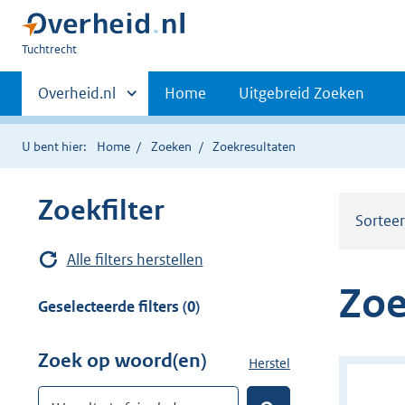
U
Tuchtrecht
bent
Primaire
hier:
Andere
Overheid.nl
Home
Uitgebreid Zoeken
sites
navigatie
binnen
U bent hier:
Home
Zoeken
Zoekresultaten
Zoekfilter
Sortee
Alle filters herstellen
Zoe
Geselecteerde filters (0)
Zoek op woord(en)
Herstel
z
o
Woord(en) of zinsdeel