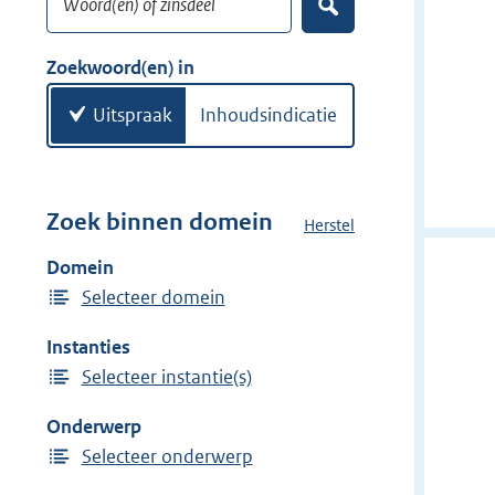
e
Z
k
o
w
e
Zoekwoord(en) in
k
o
e
o
Uitspraak
Inhoudsindicatie
n
r
d
(
e
Zoek binnen domein
Herstel
h
n
e
Domein
)
t
Selecteer domein
d
o
Instanties
m
Selecteer instantie(s)
e
i
Onderwerp
n
Selecteer onderwerp