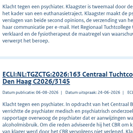
Klacht tegen een psychiater. Klaagster is tweemaal door de
het kader van een euthanasietraject. Klaagster maakt de p
verslagen van beide second opinions, de verzending van h
haar communicatie per e-mail. Het Regionaal Tuchtcollege 
verklaard en de fysiotherapeut de maatregel van waarschu
verwerpt het beroep.
ECLI:NL:TGZCTG:2026:163 Centraal Tuchtco
Den Haag C2026/3145
Datum publicatie: 06-08-2026
Datum uitspraak: 24-06-2026
EC
Klacht tegen een psychiater. In opdracht van het Centraal 
verrichtte de psychiater medisch en psychiatrisch onderzoek 
rapportage overwoog de psychiater dat er aanwijzingen wa
alcoholmisbruik. Om die reden adviseerde hij het CBR om kl
van klager werd door het CBR vervolgens niet verlengd. Kla