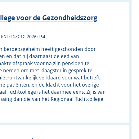
llege voor de Gezondheidszorg
LI:NL:TGZCTG:2026:164
j zijn beroepsgeheim heeft geschonden door
en en dat hij daarnaast de eed van
kte afspraak voor na zijn pensioen te
e nemen om met klaagster in gesprek te
niet-ontvankelijk verklaard voor wat betreft
re patiënten, en de klacht voor het overige
al Tuchtcollege is het daarmee eens. Zij is van
issing dan die van het Regionaal Tuchtcollege