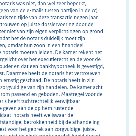
notaris was niet, dan wel zeer beperkt,
een van de e-mails tussen partijen in de cc)
ris ten tijde van deze transactie negen jaar
trouwen op juiste dossiervoering door de
er niet van zijn eigen verplichtingen op grond
mdat het de notaris duidelijk moet zijn
den, omdat hun zoon in een financieel
 de notaris moeten leiden. De kamer rekent het
orgelicht over het executierecht en de voor de
ouder en dat een bankhypotheek is gevestigd,
omst. Daarmee heeft de notaris het vertrouwen
ernstig geschaad. De notaris heeft in zijn
onzorgvuldige van zijn handelen. De kamer acht
aarom passend en geboden. Maatregel voor de
is heeft tuchtrechtelijk verwijtbaar
te geven aan de op hem rustende
ndidaat-notaris heeft weliswaar de
lfstandige, betrokkenheid bij de afhandeling
est voor het gebrek aan zorgvuldige, juiste,