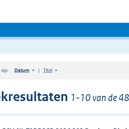
r op:
Sorteer op:
Datum
oplopend
Sorteer op:
Titel
oplopend
kresultaten
1-10 van de 48