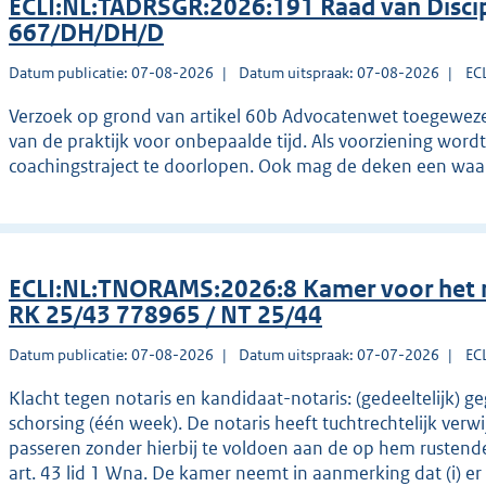
ECLI:NL:TADRSGR:2026:191 Raad van Discip
667/DH/DH/D
Datum publicatie: 07-08-2026
Datum uitspraak: 07-08-2026
EC
Verzoek op grond van artikel 60b Advocatenwet toegewezen
van de praktijk voor onbepaalde tijd. Als voorziening wordt
coachingstraject te doorlopen. Ook mag de deken een wa
ECLI:NL:TNORAMS:2026:8 Kamer voor het 
RK 25/43 778965 / NT 25/44
Datum publicatie: 07-08-2026
Datum uitspraak: 07-07-2026
EC
Klacht tegen notaris en kandidaat-notaris: (gedeeltelijk) 
schorsing (één week). De notaris heeft tuchtrechtelijk ve
passeren zonder hierbij te voldoen aan de op hem rustende ve
art. 43 lid 1 Wna. De kamer neemt in aanmerking dat (i) er