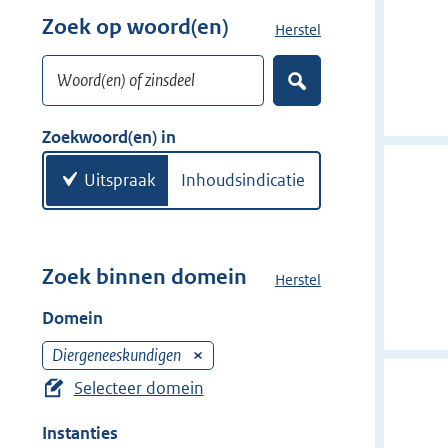
w
r
Zoek op woord(en)
Herstel
z
i
w
o
j
i
Woord(en) of zinsdeel
e
d
Z
j
k
o
e
d
w
e
Zoekwoord(en) in
r
e
k
o
e
r
o
Uitspraak
Inhoudsindicatie
n
r
d
(
e
Zoek binnen domein
Herstel
h
n
e
Domein
)
t
d
Diergeneeskundigen
V
o
e
Selecteer domein
m
r
e
Instanties
w
i