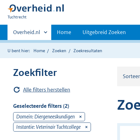
U
Tuchtrecht
bent
Primaire
hier:
Andere
Overheid.nl
Home
Uitgebreid Zoeken
sites
navigatie
binnen
U bent hier:
Home
Zoeken
Zoekresultaten
Zoekfilter
Sortee
Alle filters herstellen
Zoe
Geselecteerde filters (2)
Domein: Diergeneeskundigen
v
e
Instantie: Veterinair Tuchtcollege
v
r
e