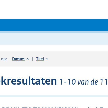
r op:
Sorteer op:
Datum
aflopend
Sorteer op:
Titel
oplopend
kresultaten
1-10 van de 11