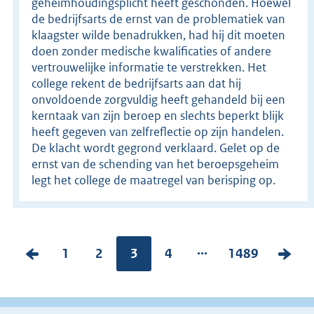
geheimhoudingsplicht heeft geschonden. Hoewel
de bedrijfsarts de ernst van de problematiek van
klaagster wilde benadrukken, had hij dit moeten
doen zonder medische kwalificaties of andere
vertrouwelijke informatie te verstrekken. Het
college rekent de bedrijfsarts aan dat hij
onvoldoende zorgvuldig heeft gehandeld bij een
kerntaak van zijn beroep en slechts beperkt blijk
heeft gegeven van zelfreflectie op zijn handelen.
De klacht wordt gegrond verklaard. Gelet op de
ernst van de schending van het beroepsgeheim
legt het college de maatregel van berisping op.
...
V
P
1
P
2
Pagina:
3
P
4
P
1489
V
o
a
a
a
a
o
r
g
g
g
g
l