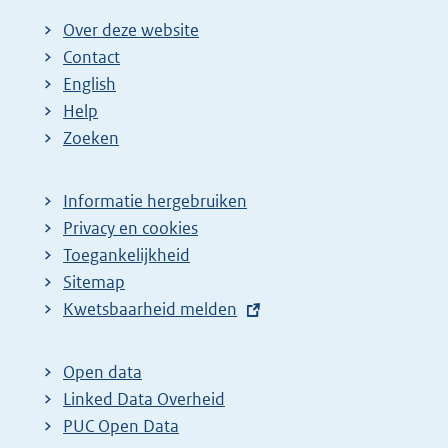
i
i
i
i
i
g
Over deze website
g
n
n
n
n
e
Contact
e
a
a
a
a
n
English
p
:
:
:
:
d
Help
a
e
Zoeken
g
p
i
a
Informatie hergebruiken
n
g
Privacy en cookies
a
i
Toegankelijkheid
z
n
Sitemap
o
a
E
Kwetsbaarheid melden
e
z
x
t
k
o
Open data
e
r
e
Linked Data Overheid
r
e
k
PUC Open Data
n