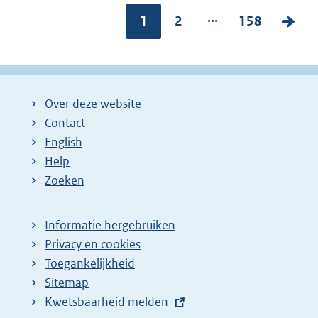
...
Pagina:
1
P
2
P
158
V
a
a
o
g
g
l
i
i
g
Over deze website
n
n
e
Contact
a
a
n
English
:
:
d
Help
e
Zoeken
p
a
Informatie hergebruiken
g
Privacy en cookies
i
Toegankelijkheid
n
Sitemap
a
E
Kwetsbaarheid melden