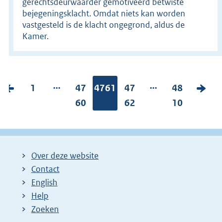
gerechtsdeurwaarder gemotiveerd betwiste
bejegeningsklacht. Omdat niets kan worden
vastgesteld is de klacht ongegrond, aldus de
Kamer.
...
...
V
P
1
P
47
Pagina:
4761
P
47
P
48
V
o
a
a
60
a
62
a
10
o
r
g
g
g
g
l
i
i
i
i
i
g
g
n
n
n
n
e
Over deze website
e
a
a
a
a
n
Contact
p
:
:
:
:
d
English
a
e
Help
g
p
Zoeken
i
a