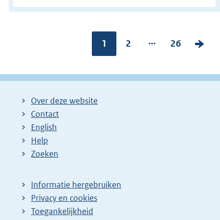
...
Pagina:
1
P
2
P
26
V
a
a
o
g
g
l
i
i
g
Over deze website
n
n
e
Contact
a
a
n
English
:
:
d
Help
e
Zoeken
p
a
Informatie hergebruiken
g
Privacy en cookies
i
Toegankelijkheid