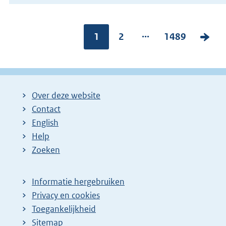
...
Pagina:
1
P
2
P
1489
V
a
a
o
g
g
l
i
i
g
Over deze website
n
n
e
Contact
a
a
n
English
:
:
d
Help
e
Zoeken
p
a
Informatie hergebruiken
g
Privacy en cookies
i
Toegankelijkheid
n
Sitemap