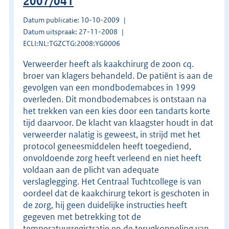
2007/041
Datum publicatie: 10-10-2009
Datum uitspraak: 27-11-2008
ECLI:NL:TGZCTG:2008:YG0006
Verweerder heeft als kaakchirurg de zoon cq.
broer van klagers behandeld. De patiënt is aan de
gevolgen van een mondbodemabces in 1999
overleden. Dit mondbodemabces is ontstaan na
het trekken van een kies door een tandarts korte
tijd daarvoor. De klacht van klaagster houdt in dat
verweerder nalatig is geweest, in strijd met het
protocol geneesmiddelen heeft toegediend,
onvoldoende zorg heeft verleend en niet heeft
voldaan aan de plicht van adequate
verslaglegging. Het Centraal Tuchtcollege is van
oordeel dat de kaakchirurg tekort is geschoten in
de zorg, hij geen duidelijke instructies heeft
gegeven met betrekking tot de
temperatuurregistratie en de terugkoppeling van