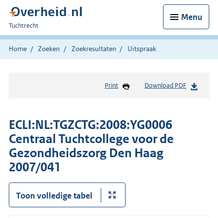
Menu
U
Tuchtrecht
bent
hier:
Home
Zoeken
Zoekresultaten
Uitspraak
Print
Download PDF
ECLI:NL:TGZCTG:2008:YG0006
Centraal Tuchtcollege voor de
Gezondheidszorg Den Haag
2007/041
Toon volledige tabel