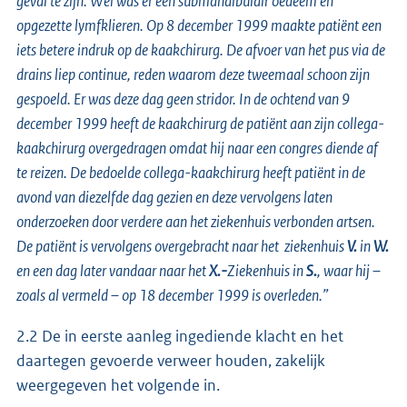
geval te zijn. Wel was er een submandibulair oedeem en
opgezette lymfklieren. Op 8 december 1999 maakte patiënt een
iets betere indruk op de kaakchirurg. De afvoer van het pus via de
drains liep continue, reden waarom deze tweemaal schoon zijn
gespoeld. Er was deze dag geen stridor. In de ochtend van 9
december 1999 heeft de kaakchirurg de patiënt aan zijn collega-
kaakchirurg overgedragen omdat hij naar een congres diende af
te reizen. De bedoelde collega-kaakchirurg heeft patiënt in de
avond van diezelfde dag gezien en deze vervolgens laten
onderzoeken door verdere aan het ziekenhuis verbonden artsen.
De patiënt is vervolgens overgebracht naar het ziekenhuis
V.
in
W.
en een dag later vandaar naar het
X.-
Ziekenhuis in
S.
, waar hij –
zoals al vermeld – op 18 december 1999 is overleden.”
2.2 De in eerste aanleg ingediende klacht en het
daartegen gevoerde verweer houden, za­kelijk
weergegeven het volgende in.