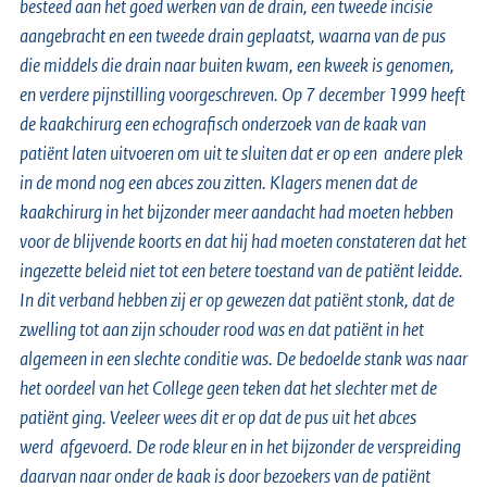
besteed aan het goed werken van de drain, een tweede incisie
aangebracht en een tweede drain geplaatst, waarna van de pus
die middels die drain naar buiten kwam, een kweek is genomen,
en verdere pijnstilling voorgeschreven. Op 7 december 1999 heeft
de kaakchirurg een echografisch onderzoek van de kaak van
patiënt laten uitvoeren om uit te sluiten dat er op een andere plek
in de mond nog een abces zou zitten. Klagers menen dat de
kaakchirurg in het bijzonder meer aandacht had moeten hebben
voor de blijvende koorts en dat hij had moeten constateren dat het
ingezette beleid niet tot een betere toestand van de patiënt leidde.
In dit verband hebben zij er op gewezen dat patiënt stonk, dat de
zwelling tot aan zijn schouder rood was en dat patiënt in het
algemeen in een slechte conditie was. De bedoelde stank was naar
het oordeel van het College geen teken dat het slechter met de
patiënt ging. Veeleer wees dit er op dat de pus uit het abces
werd afgevoerd. De rode kleur en in het bijzonder de verspreiding
daarvan naar onder de kaak is door bezoekers van de patiënt