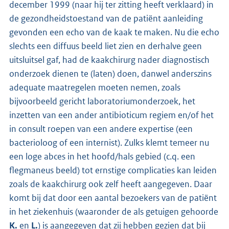
december 1999 (naar hij ter zitting heeft verklaard) in
de gezondheidstoestand van de patiënt aanleiding
gevonden een echo van de kaak te maken. Nu die echo
slechts een diffuus beeld liet zien en derhalve geen
uitsluitsel gaf, had de kaakchirurg nader diagnostisch
onderzoek dienen te (laten) doen, danwel anderszins
adequate maatregelen moeten nemen, zoals
bijvoorbeeld gericht laboratoriumonderzoek, het
inzetten van een ander antibioticum regiem en/of het
in consult roepen van een andere expertise (een
bacterioloog of een internist). Zulks klemt temeer nu
een loge abces in het hoofd/hals gebied (c.q. een
flegmaneus beeld) tot ernstige complicaties kan leiden
zoals de kaakchirurg ook zelf heeft aangegeven. Daar
komt bij dat door een aantal bezoekers van de patiënt
in het ziekenhuis (waaronder de als getuigen gehoorde
K.
en
L.
) is aangegeven dat zij hebben gezien dat bij