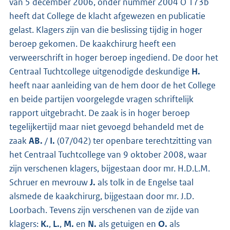
van 5 december 2006, onder nummer 2004 O 173b
heeft dat College de klacht afgewezen en publicatie
gelast. Klagers zijn van die beslissing tijdig in hoger
beroep gekomen. De kaakchirurg heeft een
verweerschrift in hoger beroep ingediend. De door het
Centraal Tuchtcollege uitgenodigde deskundige
H.
heeft naar aanleiding van de hem door de het College
en beide partijen voorgelegde vragen schriftelijk
rapport uitgebracht. De zaak is in hoger beroep
tegelijkertijd maar niet gevoegd behandeld met de
zaak
AB.
/
I.
(07/042) ter openbare terechtzitting van
het Centraal Tuchtcollege van 9 oktober 2008, waar
zijn verschenen klagers, bijgestaan door mr. H.D.L.M.
Schruer en mevrouw
J.
als tolk in de Engelse taal
alsmede de kaakchirurg, bijgestaan door mr. J.D.
Loorbach. Tevens zijn verschenen van de zijde van
klagers:
K.
,
L.
,
M.
en
N.
als getuigen en
O.
als