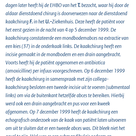
dagen later heeft hij de EHBO van het
T.
bezocht, waar hij door de
aldaar dienstdoend chirurg is doorverwezen naar de dienstdoend
kaakchirurg
F.
in het
U.-
Ziekenhuis. Deze heeft de patiënt voor
het eerst gezien in de nacht van 4 op 5 december 1999. De
kaakchirurg constateerde een mondbodemabces na extractie van
een kies (37) in de onderkaak links. De kaakchirurg heeft een
incisie gemaakt in de mondbodem en een drain aangebracht.
Voorts heeft hij de patiënt opgenomen en antibiotica
(amoxicilline) per infuus voorgeschreven. Op 6 december 1999
heeft de kaakchirurg in samenspraak met zijn collega-
kaakchirurg besloten een tweede incisie uit te voeren (submentaal
links) om via de buitenkant hetzelfde abces te bereiken. Hierbij
werd ook een drain aangebracht en pus voor een kweek
afgenomen. Op 7 december 1999 heeft de kaakchirurg een
echografisch onderzoek van de kaak van patiënt laten uitvoeren
om uit te sluiten dat er een tweede abces was. Dit bleek niet het