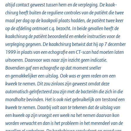
altijd contact geweest tussen hem en de verpleging. De kaak-
chirurg heeft buiten de reguliere controles van de patiënt die twee
maal per dag op de kaakpoli plaats hadden, de patiënt twee keer
op de afdeling ontmoet c.q. bezocht. In beide gevallen heeft de
kaakchirurg de patiënt beoordeeld en enkele instructies voor de
verpleging gegeven. De kaakchirurg betwist dat hij op 7 december
1999 in plaats van een echografie een CT-scan had moeten laten
uitvoeren. Daarvoor was naar zijn inzicht geen indicatie.
Bovendien gaf een echografie op dat moment sneller
en gemakkelijker een uitslag. Ook was er geen reden om een
kweek te nemen. Dit zou zinloos zijn geweest omdat deze
automatisch geïnfecteerd zou zijn met de bacteriën die zich in die
mondholte bevinden. Het is ook niet gebruikelijk om terstond een
kweek te nemen. Daarbij valt aan te tekenen dat de uitslag van
een kweek op zijn vroegst een week na het nemen daarvan kon
worden verwacht en dan is het probleem in het merendeel van de
gevallen al verholpen. De kaakchirurg concludeert op grond van