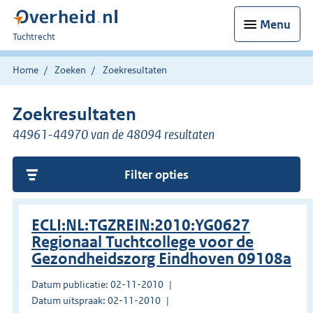
Menu
U
Tuchtrecht
bent
hier:
Home
Zoeken
Zoekresultaten
Zoekresultaten
44961-44970 van de 48094 resultaten
Filter opties
ECLI:NL:TGZREIN:2010:YG0627
Regionaal Tuchtcollege voor de
Gezondheidszorg Eindhoven 09108a
Datum publicatie: 02-11-2010
Datum uitspraak: 02-11-2010