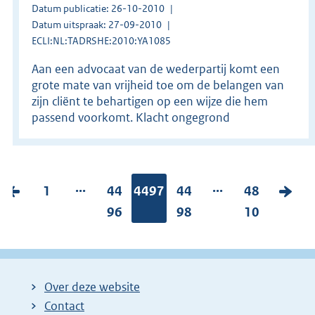
Datum publicatie: 26-10-2010
Datum uitspraak: 27-09-2010
ECLI:NL:TADRSHE:2010:YA1085
Aan een advocaat van de wederpartij komt een
grote mate van vrijheid toe om de belangen van
zijn cliënt te behartigen op een wijze die hem
passend voorkomt. Klacht ongegrond
...
...
V
P
1
P
44
Pagina:
4497
P
44
P
48
V
o
a
a
96
a
98
a
10
o
r
g
g
g
g
l
i
i
i
i
i
g
g
n
n
n
n
e
Over deze website
e
a
a
a
a
n
Contact