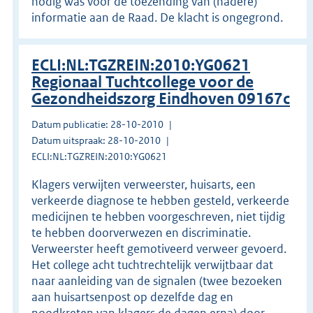
nodig was voor de toezending van (nadere)
informatie aan de Raad. De klacht is ongegrond.
ECLI:NL:TGZREIN:2010:YG0621
Regionaal Tuchtcollege voor de
Gezondheidszorg Eindhoven 09167c
Datum publicatie: 28-10-2010
Datum uitspraak: 28-10-2010
ECLI:NL:TGZREIN:2010:YG0621
Klagers verwijten verweerster, huisarts, een
verkeerde diagnose te hebben gesteld, verkeerde
medicijnen te hebben voorgeschreven, niet tijdig
te hebben doorverwezen en discriminatie.
Verweerster heeft gemotiveerd verweer gevoerd.
Het college acht tuchtrechtelijk verwijtbaar dat
naar aanleiding van de signalen (twee bezoeken
aan huisartsenpost op dezelfde dag en
noodkreten van klagers de dagen erna) door