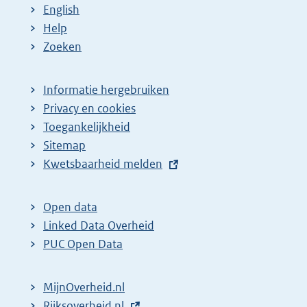
p
:
:
:
:
d
English
a
e
Help
g
p
Zoeken
i
a
n
g
Informatie hergebruiken
a
i
Privacy en cookies
z
n
Toegankelijkheid
Sitemap
o
a
E
Kwetsbaarheid melden
e
z
x
k
o
t
Open data
r
e
e
Linked Data Overheid
e
k
r
PUC Open Data
s
r
n
u
e
e
MijnOverheid.nl
l
s
l
E
Rijksoverheid.nl