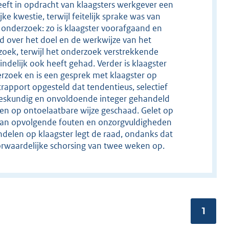
eft in opdracht van klaagsters werkgever een
e kwestie, terwijl feitelijk sprake was van
t onderzoek: zo is klaagster voorafgaand en
 over het doel en de werkwijze van het
oek, terwijl het onderzoek verstrekkende
ndelijk ook heeft gehad. Verder is klaagster
erzoek en is een gesprek met klaagster op
rapport opgesteld dat tendentieus, selectief
ondeskundig en onvoldoende integer gehandeld
n op ontoelaatbare wijze geschaad. Gelet op
 van opvolgende fouten en onzorgvuldigheden
delen op klaagster legt de raad, ondanks dat
orwaardelijke schorsing van twee weken op.
Pagina
1