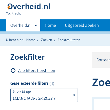
U
Tuchtrecht
bent
Primaire
hier:
Andere
Overheid.nl
Home
Uitgebreid Zoeken
sites
navigatie
binnen
U bent hier:
Home
Zoeken
Zoekresultaten
Zoekfilter
Sortee
Alle filters herstellen
Zoe
Geselecteerde filters (1)
Gezocht op:
v
ECLI:NL:TADRSGR:2022:7
e
r