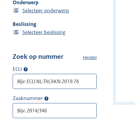
Onderwerp
n
Selecteer onderwerp
Beslissing
Selecteer beslissing
Zoek op nummer
Herstel
a
l
ECLI
Op
l
ECLI
e
zoeken
f
i
Zaaknummer
Op
l
zaaknummer
t
zoeken
e
r
s