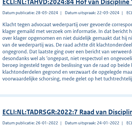
ECLI:NL:TAHVD:2024:84 Hof van Discipline
Datum publicatie: 28-03-2024
Datum uitspraak: 22-03-2024
EC
Klacht tegen advocaat wederpartij over gevoerde correspo
klager gemaild met verzoek om informatie. In dat bericht he
over klager opgenomen en niet duidelijk gemaakt dat hij n
van de wederpartij was. De raad achtte dit klachtonderde
ongegrond. Dat laatste ging over een bericht van verweerd
desondanks wel als ‘ongepast, niet respectvol en ongevoel
beroep ingesteld tegen de beslissing van de raad op beide
klachtonderdelen gegrond en verzwaart de opgelegde maatr
voorwaardelijke schorsing, mede gelet op het tuchtrechtelij
ECLI:NL:TADRSGR:2022:7 Raad van Discipl
Datum publicatie: 26-01-2022
Datum uitspraak: 24-01-2022
EC