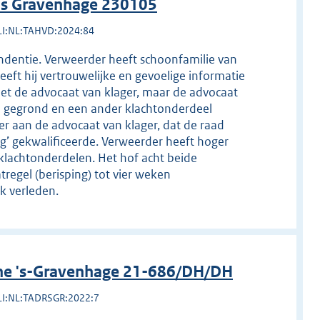
 's Gravenhage 230105
LI:NL:TAHVD:2024:84
ndentie. Verweerder heeft schoonfamilie van
eft hij vertrouwelijke en gevoelige informatie
iet de advocaat van klager, maar de advocaat
el gegrond en een ander klachtonderdeel
er aan de advocaat van klager, dat de raad
ig’ gekwalificeerde. Verweerder heeft hoger
 klachtonderdelen. Het hof acht beide
egel (berisping) tot vier weken
k verleden.
ine 's-Gravenhage 21-686/DH/DH
LI:NL:TADRSGR:2022:7