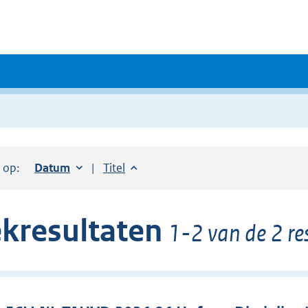
r op:
Sorteer op:
Datum
oplopend
Sorteer op:
Titel
oplopend
kresultaten
1-2 van de 2 re