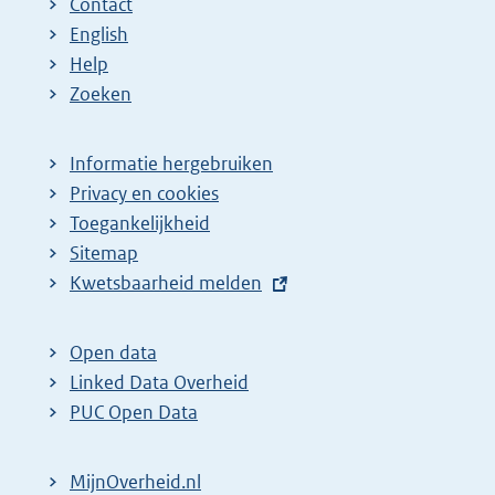
Contact
English
Help
Zoeken
Informatie hergebruiken
Privacy en cookies
Toegankelijkheid
Sitemap
E
Kwetsbaarheid melden
x
t
Open data
e
Linked Data Overheid
r
PUC Open Data
n
e
MijnOverheid.nl
l