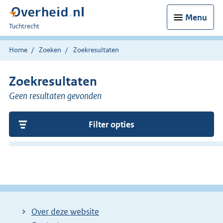
Menu
U
Tuchtrecht
bent
hier:
Home
Zoeken
Zoekresultaten
Zoekresultaten
Geen resultaten gevonden
Filter opties
Over deze website