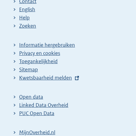
Contact
English
Help
Zoeken
Informatie hergebruiken
Privacy en cookies
Toegankelijkheid
Sitemap
E
Kwetsbaarheid melden
x
t
Open data
e
Linked Data Overheid
r
PUC Open Data
n
e
MijnOverheid.nl
l