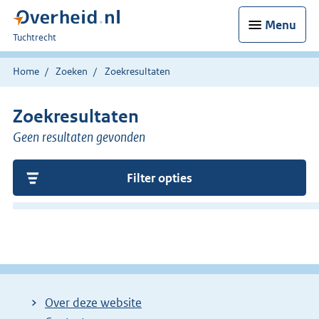
Menu
U
Tuchtrecht
bent
hier:
Home
Zoeken
Zoekresultaten
Zoekresultaten
Geen resultaten gevonden
Filter opties
Over deze website