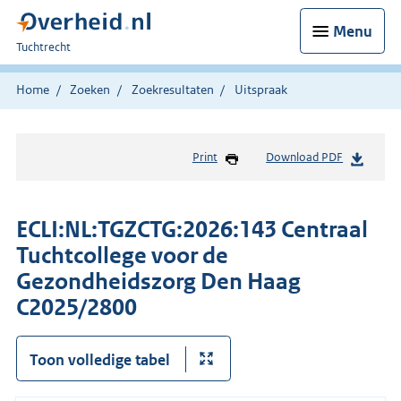
Menu
U
Tuchtrecht
bent
hier:
Home
Zoeken
Zoekresultaten
Uitspraak
Print
Download PDF
ECLI:NL:TGZCTG:2026:143 Centraal
Tuchtcollege voor de
Gezondheidszorg Den Haag
C2025/2800
Toon volledige tabel