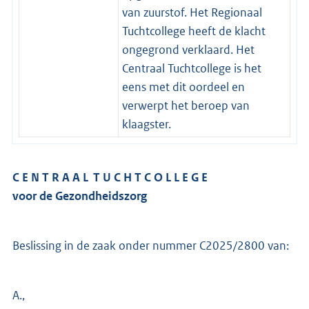
van zuurstof. Het Regionaal
Tuchtcollege heeft de klacht
ongegrond verklaard. Het
Centraal Tuchtcollege is het
eens met dit oordeel en
verwerpt het beroep van
klaagster.
C E N T R A A L T U C H T C O L L E G E
voor de Gezondheidszorg
Beslissing in de zaak onder nummer C2025/2800 van:
A.,