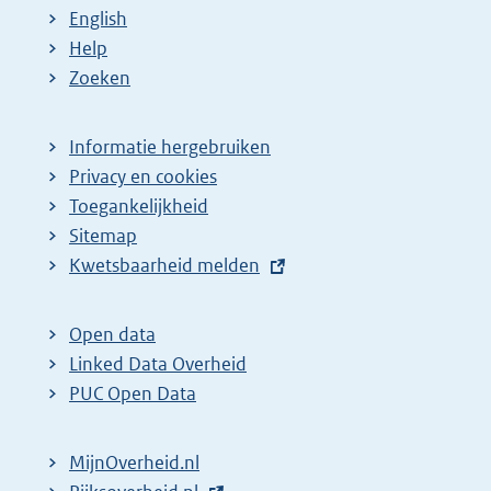
English
Help
Zoeken
Informatie hergebruiken
Privacy en cookies
Toegankelijkheid
Sitemap
E
Kwetsbaarheid melden
x
t
Open data
e
Linked Data Overheid
r
PUC Open Data
n
e
MijnOverheid.nl
l