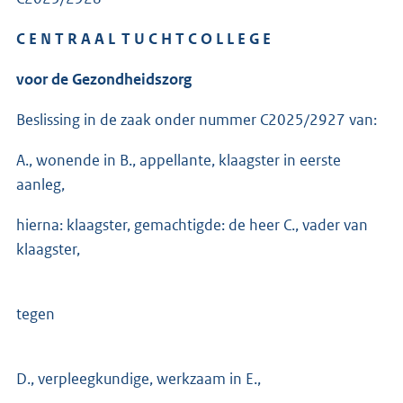
C E N T R A A L T U C H T C O L L E G E
voor de Gezondheidszorg
Beslissing in de zaak onder nummer C2025/2927 van:
A., wonende in B., appellante, klaagster in eerste
aanleg,
hierna: klaagster, gemachtigde: de heer C., vader van
klaagster,
tegen
D., verpleegkundige, werkzaam in E.,