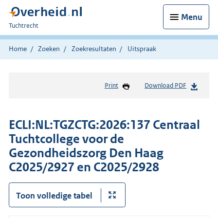
Menu
U
Tuchtrecht
bent
hier:
Home
Zoeken
Zoekresultaten
Uitspraak
Print
Download PDF
ECLI:NL:TGZCTG:2026:137 Centraal
Tuchtcollege voor de
Gezondheidszorg Den Haag
C2025/2927 en C2025/2928
Toon volledige tabel