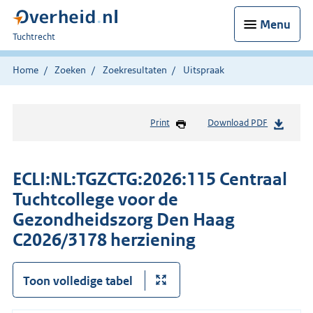
Menu
U
Tuchtrecht
bent
hier:
Home
Zoeken
Zoekresultaten
Uitspraak
Print
Download PDF
ECLI:NL:TGZCTG:2026:115 Centraal
Tuchtcollege voor de
Gezondheidszorg Den Haag
C2026/3178 herziening
Toon volledige tabel