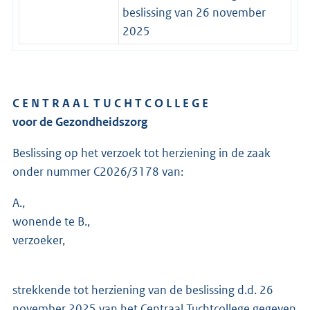
beslissing van 26 november
2025
C E N T R A A L T U C H T C O L L E G E
voor de Gezondheidszorg
Beslissing op het verzoek tot herziening in de zaak
onder nummer C2026/3178 van:
A.,
wonende te B.,
verzoeker,
strekkende tot herziening van de beslissing d.d. 26
november 2025 van het Centraal Tuchtcollege gegeven