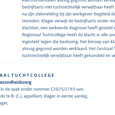
bedrijfsarts niet tuchtrechtelijk verwijtbaar hee
na zijn ziekmelding bij zijn werkgever begeleid doo
tevreden. Klager verwijt de bedrijfsarts onder m
klachten, een verkeerde diagnose heeft gesteld 
Regionaal Tuchtcollege heeft de klacht in alle 
ingesteld tegen die beslissing. Het beroep van k
alsnog gegrond worden verklaard. Het Centraal Tu
tuchtrechtelijk verwijtbaar heeft gehandeld en v
A A L T U C H T C O L L E G E
Gezondheidszorg
g in de zaak onder nummer C2025/2743 van:
e te B. (C.), appellant, klager in eerste aanleg,
ager,