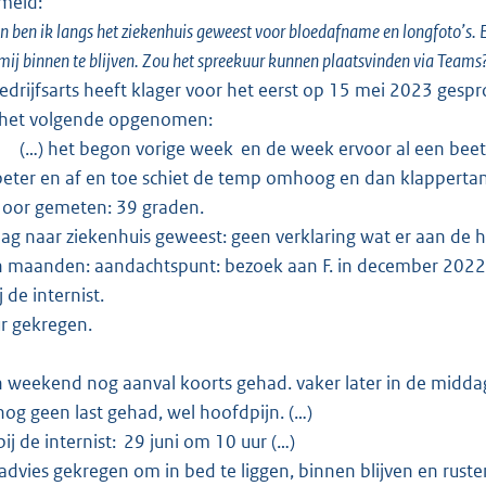
meld:
ben ik langs het ziekenhuis geweest voor bloedafname en longfoto’s. Er 
mij binnen te blijven. Zou het spreekuur kunnen plaatsvinden via Team
drijfsarts heeft klager voor het eerst op 15 mei 2023 gesprok
 het volgende opgenomen:
n
(…) het begon vorige week en de week ervoor al een beetj
beter en af en toe schiet de temp omhoog en dan klapperta
oor gemeten: 39 graden.
jdag naar ziekenhuis geweest: geen verklaring wat er aan d
 maanden: aandachtspunt: bezoek aan F. in december 2022
j de internist.
r gekregen.
 weekend nog aanval koorts gehad. vaker later in de middag.
og geen last gehad, wel hoofdpijn. (…)
ij de internist: 29 juni om 10 uur (…)
advies gekregen om in bed te liggen, binnen blijven en rusten