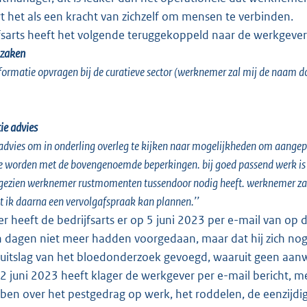
t het als een kracht van zichzelf om mensen te verbinden.
fsarts heeft het volgende teruggekoppeld naar de werkgeve
 zaken
nformatie opvragen bij de curatieve sector (werknemer zal mij de naam d
ie advies
dvies om in onderling overleg te kijken naar mogelijkheden om aangepas
 worden met de bovengenoemde beperkingen. bij goed passend werk is er 
gezien werknemer rustmomenten tussendoor nodig heeft. werknemer zal mi
at ik daarna een vervolgafspraak kan plannen.’’
r heeft de bedrijfsarts er op 5 juni 2023 per e-mail van op 
 dagen niet meer hadden voorgedaan, maar dat hij zich nog st
 uitslag van het bloedonderzoek gevoegd, waaruit geen aanwij
 juni 2023 heeft klager de werkgever per e-mail bericht, met
ben over het pestgedrag op werk, het roddelen, de eenzijdi