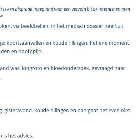
is een afspraak ingepland voor een vervolg bij de internist en men
s?”
en, via beeldbellen. In het medisch dossier heeft zij
e: koortsaanvallen en koude rillingen. het ene moment
nden en hoofdpijn.
e hand was: longfoto en bloedonderzoek. gevraagd naar
.
 gisteravond: koude rillingen en dan gaat het even niet.
 is het advies.