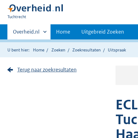
U
Tuchtrecht
bent
Primaire
hier:
Andere
Overheid.nl
Home
Uitgebreid Zoeken
sites
navigatie
binnen
U bent hier:
Home
Zoeken
Zoekresultaten
Uitspraak
Terug naar zoekresultaten
ECL
Tuc
Haa