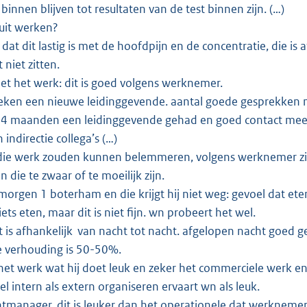
binnen blijven tot resultaten van de test binnen zijn. (…)
 uit werken?
at dit lastig is met de hoofdpijn en de concentratie, die is 
t niet zitten.
et het werk: dit is goed volgens werknemer.
eken een nieuwe leidinggevende. aantal goede gesprekken
4 maanden een leidinggevende gehad en goed contact mee oo
n indirectie collega’s (…)
die werk zouden kunnen belemmeren, volgens werknemer zijn
 die te zwaar of te moeilijk zijn.
morgen 1 boterham en die krijgt hij niet weg: gevoel dat eten
ts eten, maar dit is niet fijn. wn probeert het wel.
it is afhankelijk van nacht tot nacht. afgelopen nacht goed
e verhouding is 50-50%.
het werk wat hij doet leuk en zeker het commerciele werk 
l intern als extern organiseren ervaart wn als leuk.
ntmanager, dit is leuker dan het operationele dat werknemer