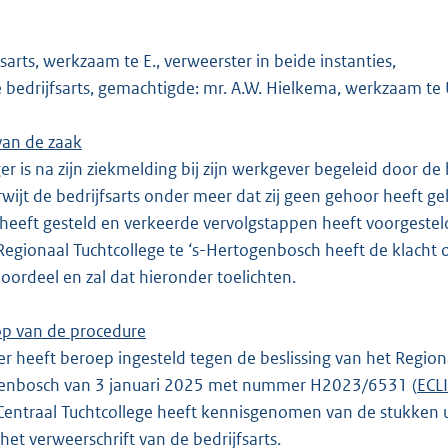
fsarts, werkzaam te E., verweerster in beide instanties,
e bedrijfsarts, gemachtigde: mr. A.W. Hielkema, werkzaam te 
van de zaak
 is na zijn ziekmelding bij zijn werkgever begeleid door de be
rwijt de bedrijfsarts onder meer dat zij geen gehoor heeft g
heeft gesteld en verkeerde vervolgstappen heeft voorgestel
egionaal Tuchtcollege te ‘s-Hertogenbosch heeft de klacht 
 oordeel en zal dat hieronder toelichten.
op van de procedure
r heeft beroep ingesteld tegen de beslissing van het Region
genbosch van 3 januari 2025 met nummer H2023/6531 (
ECL
entraal Tuchtcollege heeft kennisgenomen van de stukken ui
het verweerschrift van de bedrijfsarts.