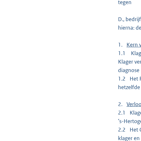
tegen
D., bedrij
hierna: d
1.
Kern 
1.1 Klager
Klager ve
diagnose 
1.2 Het R
hetzelfde
2.
Verlo
2.1 Klage
’s-Herto
2.2 Het C
klager en 