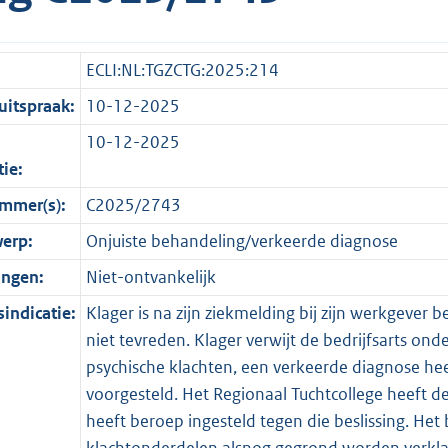
ECLI:NL:TGZCTG:2025:214
itspraak:
10-12-2025
10-12-2025
tie:
mmer(s):
C2025/2743
erp:
Onjuiste behandeling/verkeerde diagnose
ingen:
Niet-ontvankelijk
indicatie:
Klager is na zijn ziekmelding bij zijn werkgever be
niet tevreden. Klager verwijt de bedrijfsarts ond
psychische klachten, een verkeerde diagnose hee
voorgesteld. Het Regionaal Tuchtcollege heeft de
heeft beroep ingesteld tegen die beslissing. Het 
klachtonderdelen alsnog gegrond worden verklaa