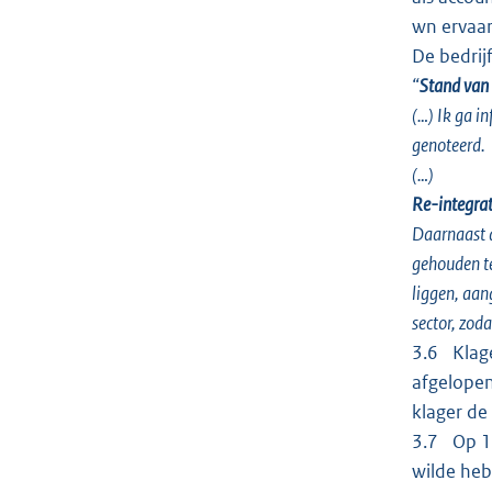
wn ervaar
De bedrij
“
Stand van
(…) Ik ga i
genoteerd.
(…)
Re-integrat
Daarnaast a
gehouden te
liggen, aan
sector, zod
3.6 Klage
afgelopen
klager de
3.7 Op 12
wilde heb