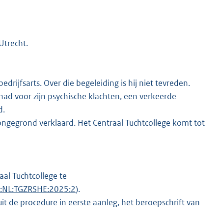
Utrecht.
drijfsarts. Over die begeleiding is hij niet tevreden.
ehad voor zijn psychische klachten, een verkeerde
d.
ongegrond verklaard. Het Centraal Tuchtcollege komt tot
aal Tuchtcollege te
I:NL:TGZRSHE:2025:2
).
t de procedure in eerste aanleg, het beroepschrift van