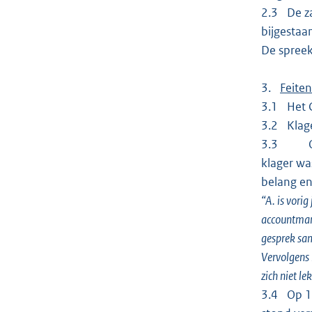
2.3 De za
bijgestaa
De spreek
3.
Feiten
3.1 Het C
3.2 Klage
3.3 Op 11
klager wa
belang en
“A. is vorig
accountmana
gesprek sam
Vervolgens 
zich niet le
3.4 Op 12