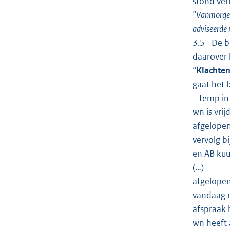
stond ver
”Vanmorgen 
adviseerde 
3.5 De be
daarover
“
Klachte
gaat het 
temp in 
wn is vri
afgelopen
vervolg bi
en AB kuu
(…)
afgelopen
vandaag n
afspraak b
wn heeft 