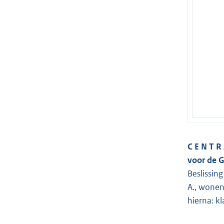
C E N T R 
voor de 
Beslissin
A., wonend
hierna: kl