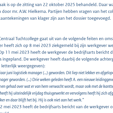
ak is op de zitting van 22 oktober 2025 behandeld. Daar wa
n door mr. A.W. Hielkema. Partijen hebben vragen van het c
aantekeningen van klager zijn aan het dossier toegevoegd.
entraal Tuchtcollege gaat uit van de volgende feiten en o
r heeft zich op 8 mei 2023 ziekgemeld bij zijn werkgever w
 mei 2023 heeft de werkgever de bedrijfsarts bericht da
s ingepland. De werkgever heeft daarbij de volgende achterg
 letterlijk weergegeven):
 jaar juni logistiek manager (…) geworden. Dit liep niet lekker en afgelopen 
ger geworden. (…) Drie weken geleden heeft A. een nieuwe leidinggeve
en gehad over wat er van hem verwacht wordt, maar ook met de kanttek
heeft hij uiteindelijk vrijdag thuisgewerkt en vervolgens heeft hij zich a
kker en daar blijft het bij. Hij is ook niet aan het werk.”
 mei 2023 heeft de bedrijfsarts bericht van de werkgever 