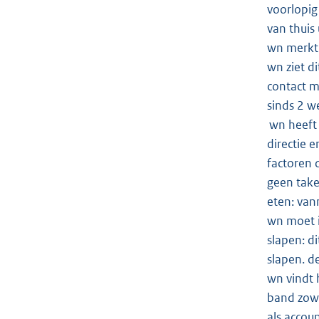
voorlopig 
van thuis
wn merkt d
wn ziet di
contact m
sinds 2 w
wn heeft 
directie e
factoren 
geen taken
eten: van
wn moet ie
slapen: d
slapen. d
wn vindt 
band zowe
als accou