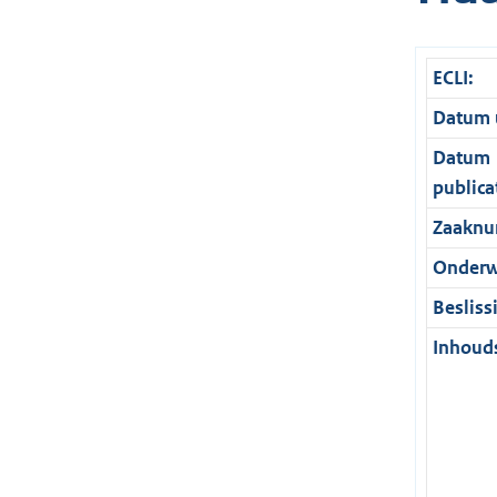
ECLI:
Datum u
Datum
publica
Zaaknu
Onderw
Besliss
Inhouds