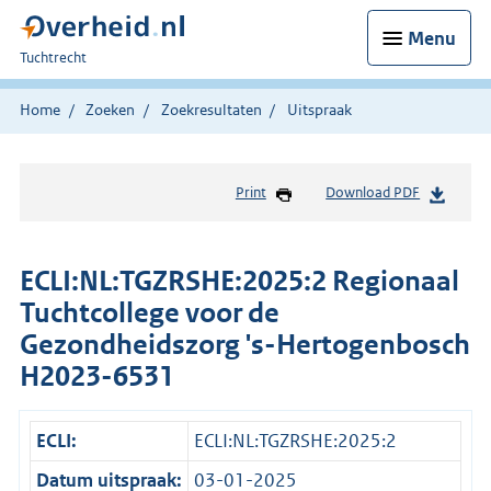
Menu
U
Tuchtrecht
bent
hier:
Home
Zoeken
Zoekresultaten
Uitspraak
Print
Download PDF
ECLI:NL:TGZRSHE:2025:2 Regionaal
Tuchtcollege voor de
Gezondheidszorg 's-Hertogenbosch
H2023-6531
ECLI:
ECLI:NL:TGZRSHE:2025:2
Datum uitspraak:
03-01-2025