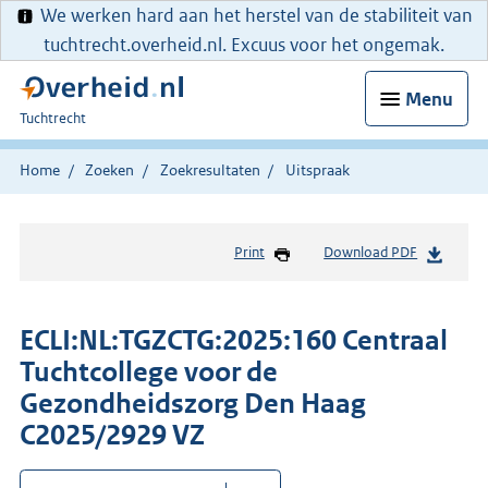
We werken hard aan het herstel van de stabiliteit van
tuchtrecht.overheid.nl. Excuus voor het ongemak.
Menu
U
Tuchtrecht
bent
hier:
Home
Zoeken
Zoekresultaten
Uitspraak
Print
Download PDF
ECLI:NL:TGZCTG:2025:160 Centraal
Tuchtcollege voor de
Gezondheidszorg Den Haag
C2025/2929 VZ