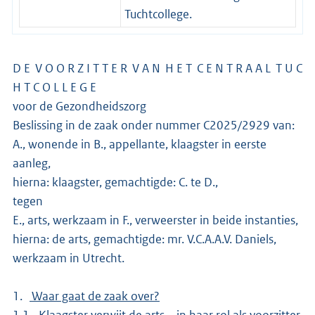
Tuchtcollege.
D E V O O R Z I T T E R V A N H E T C E N T R A A L T U C
H T C O L L E G E
voor de Gezondheidszorg
Beslissing in de zaak onder nummer C2025/2929 van:
A., wonende in B., appellante, klaagster in eerste
aanleg,
hierna: klaagster, gemachtigde: C. te D.,
tegen
E., arts, werkzaam in F., verweerster in beide instanties,
hierna: de arts, gemachtigde: mr. V.C.A.A.V. Daniels,
werkzaam in Utrecht.
1.
Waar gaat de zaak over?
1.1 Klaagster verwijt de arts – in haar rol als voorzitter