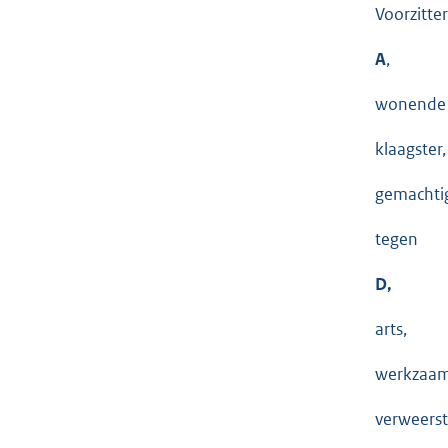
Voorzitter
A
,
wonende 
klaagster,
gemachtig
tegen
D,
arts,
werkzaam 
verweerst