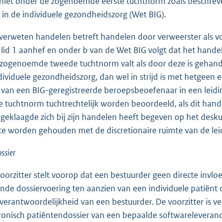
iet onder de zogenoemde eerste tuchtnorm zoals beschreven
in de individuele gezondheidszorg (Wet BIG).
erweten handelen betreft handelen door verweerster als voo
7 lid 1 aanhef en onder b van de Wet BIG volgt dat het han
zogenoemde tweede tuchtnorm valt als door deze is gehande
dividuele gezondheidszorg, dan wel in strijd is met hetgee
van een BIG-geregistreerde beroepsbeoefenaar in een leidin
 tuchtnorm tuchtrechtelijk worden beoordeeld, als dit hand
geklaagde zich bij zijn handelen heeft begeven op het deskund
te worden gehouden met de discretionaire ruimte van de l
ssier
orzitter stelt voorop dat een bestuurder geen directe invloe
de dossiervoering ten aanzien van een individuele patiënt d
verantwoordelijkheid van een bestuurder. De voorzitter is v
ronisch patiëntendossier van een bepaalde softwareleveranci