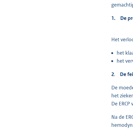
gemachtigd
1. De pr
Het verlo
het kla
het ver
2
.
De fe
De moeder
het zieke
De ERCP 
Na de ERC
hemodynam