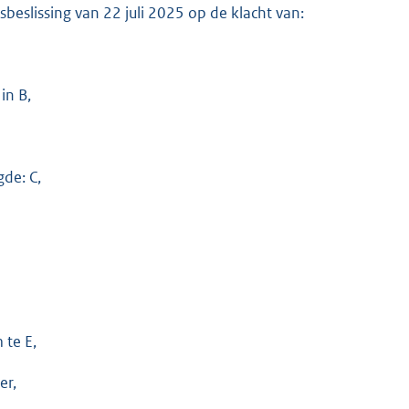
sbeslissing van 22 juli 2025 op de klacht van:
in B,
de: C,
te E,
er,