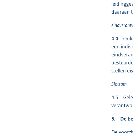
leidingge
daaraan te
eindverantw
4.4 Ook h
een indiv
eindveran
bestuurder
stellen ei
Slotsom
4.5 Gelet
verantwoo
5. De be
De voorzit