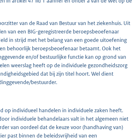
 in artikel 47 lid 1 aanhef en onder a van de Wet op de
rzitter van de Raad van Bestuur van het ziekenhuis. Uit
delen van een BIG-geregistreerde beroepsbeoefenaar
ld in strijd met het belang van een goede uitoefening
n een behoorlijk beroepsbeoefenaar betaamt. Ook het
ggevende en/of bestuurlijke functie kan op grond van
elen weerslag heeft op de individuele gezondheidszorg
igheidsgebied dat bij zijn titel hoort. Wel dient
eidinggevende/bestuurder.
d op individueel handelen in individuele zaken heeft.
oor individuele behandelaars valt in het algemeen niet
erder van oordeel dat de keuze voor (handhaving van)
er past binnen de beleidsvrijheid van een