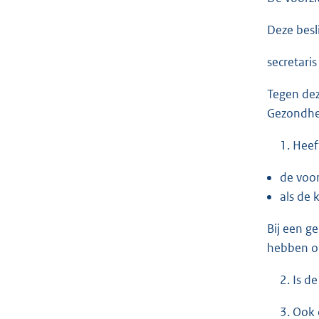
Deze besli
sec
Tegen dez
Gezondhe
Heef
de voor
als de 
Bij een g
hebben op
Is de
Ook 