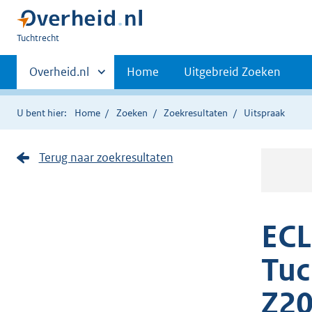
U
Tuchtrecht
bent
Primaire
hier:
Andere
Overheid.nl
Home
Uitgebreid Zoeken
sites
navigatie
binnen
U bent hier:
Home
Zoeken
Zoekresultaten
Uitspraak
Terug naar zoekresultaten
ECL
Tuc
Z20