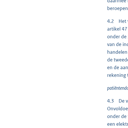
daarmee n
beroepen 
4.2 Het v
artikel 4
onder de 
van de in
handelen 
de tweede
en de aan
rekening 
patiëntendo
4.3 De vo
Onvoldoen
onder de 
een elekt