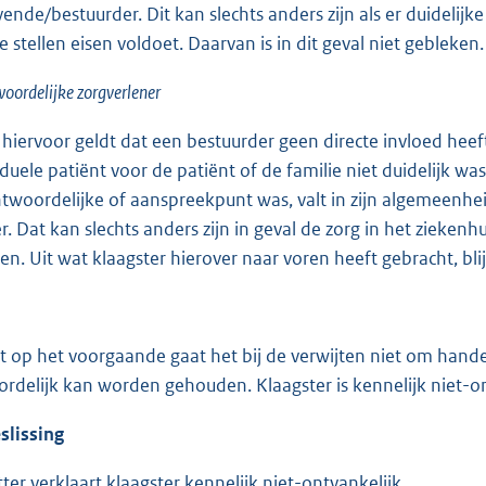
vende/bestuurder. Dit kan slechts anders zijn als er duidelij
 stellen eisen voldoet. Daarvan is in dit geval niet gebleken.
oordelijke zorgverlener
iervoor geldt dat een bestuurder geen directe invloed heeft 
iduele patiënt voor de patiënt of de familie niet duidelijk w
twoordelijke of aanspreekpunt was, valt in zijn algemeenhe
. Dat kan slechts anders zijn in geval de zorg in het ziekenh
sen. Uit wat klaagster hierover naar voren heeft gebracht, blijk
 op het voorgaande gaat het bij de verwijten niet om han
rdelijk kan worden gehouden. Klaagster is kennelijk niet-on
slissing
ter verklaart klaagster kennelijk niet-ontvankelijk.