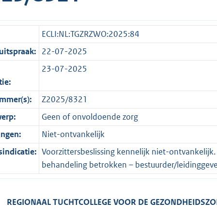
ECLI:NL:TGZRZWO:2025:84
itspraak:
22-07-2025
23-07-2025
tie:
mmer(s):
Z2025/8321
erp:
Geen of onvoldoende zorg
ingen:
Niet-ontvankelijk
indicatie:
Voorzittersbeslissing kennelijk niet-ontvankelijk
behandeling betrokken – bestuurder/leidinggeve
AAL TUCHTCOLLEGE VOOR DE GEZONDHEIDSZOR