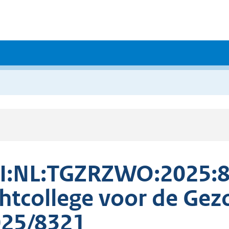
I:NL:TGZRZWO:2025:8
htcollege voor de Gez
25/8321