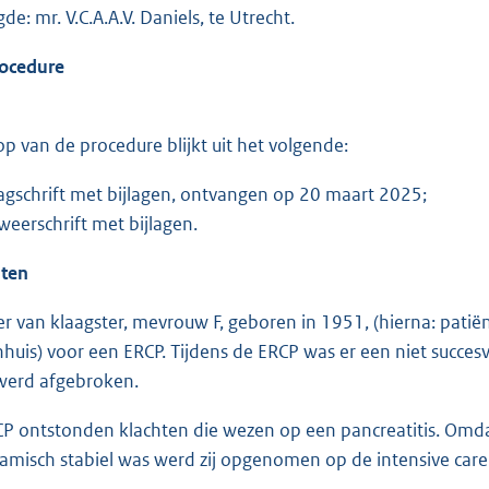
e: mr. V.C.A.A.V. Daniels, te Utrecht.
ocedure
op van de procedure blijkt uit het volgende:
agschrift met bijlagen, ontvangen op 20 maart 2025;
weerschrift met bijlagen.
iten
 van klaagster, mevrouw F, geboren in 1951, (hierna: pati
nhuis) voor een ERCP. Tijdens de ERCP was er een niet succesv
werd afgebroken.
P ontstonden klachten die wezen op een pancreatitis. Omda
isch stabiel was werd zij opgenomen op de intensive care.