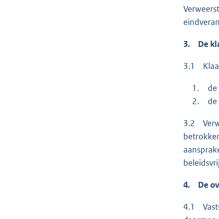
Verweerst
eindveran
3. De kla
3.1 Klaag
de d
de z
3.2 Verwe
betrokken
aansprake
beleidsvr
4. De ov
4.1 Vasts