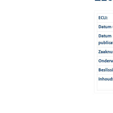
ECLI:
Datum u
Datum
publica
Zaaknu
Onderw
Besliss
Inhouds
REGION