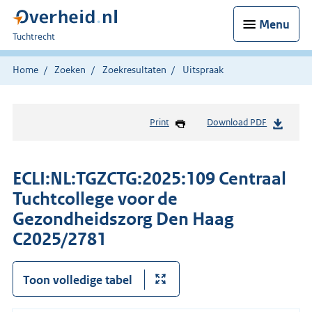
Menu
U
Tuchtrecht
bent
hier:
Home
Zoeken
Zoekresultaten
Uitspraak
Print
Download PDF
ECLI:NL:TGZCTG:2025:109 Centraal
Tuchtcollege voor de
Gezondheidszorg Den Haag
C2025/2781
Toon volledige tabel