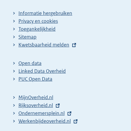
Informatie hergebruiken
Privacy en cookies
Toegankelijkheid
Sitemap
E
Kwetsbaarheid melden
x
t
Open data
e
Linked Data Overheid
r
PUC Open Data
n
e
MijnOverheid.nl
l
E
Rijksoverheid.nl
i
x
E
Ondernemersplein.nl
n
t
x
E
Werkenbijdeoverheid.nl
k
e
t
x