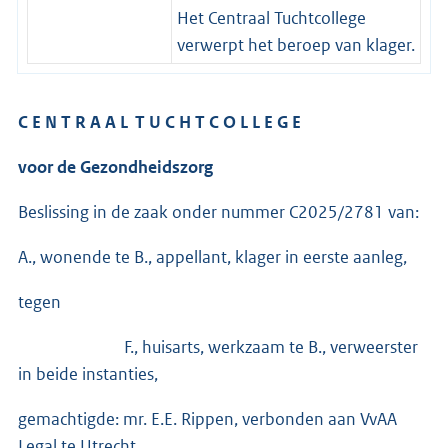
Het Centraal Tuchtcollege
verwerpt het beroep van klager.
C E N T R A A L T U C H T C O L L E G E
voor de Gezondheidszorg
Beslissing in de zaak onder nummer C2025/2781 van:
A., wonende te B., appellant, klager in eerste aanleg,
tegen
F., huisarts, werkzaam te B., verweerster
in beide instanties,
gemachtigde: mr. E.E. Rippen, verbonden aan VvAA
Legal te Utrecht.