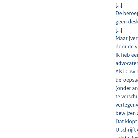
[…]
De beroep
geen desk
[…]
Maar [ver
door de v
Ik heb ee
advocaten
Als ik uw 
beroepsaa
(onder an
te verschu
vertegenw
bewijzen 
Dat klopt
U schrijf
- dat u [