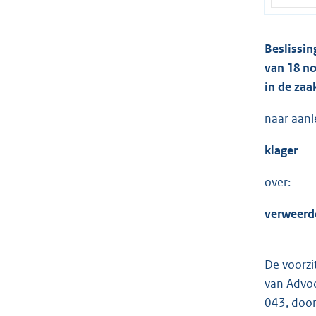
Beslissin
van 18 n
in de za
naar aanl
klager
over:
verweerd
De voorzi
van Advo
043, door