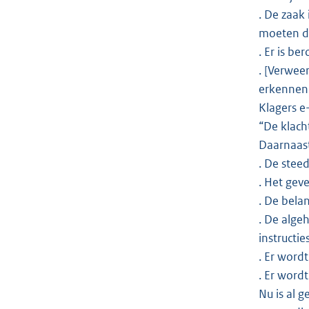
. De zaak
moeten 
. Er is b
. [Verwee
erkennen.
Klagers e
“De klacht
Daarnaast
. De stee
. Het gev
. De bela
. De alge
instructi
. Er word
. Er word
Nu is al g