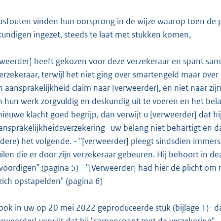
sfouten vinden hun oorsprong in de wijze waarop toen de p
undigen ingezet, steeds te laat met stukken komen,
weerder] heeft gekozen voor deze verzekeraar en spant samen.
erzekeraar, terwijl het niet ging over smartengeld maar over 
n aansprakelijkheid claim naar [verweerder], en niet naar zij
 hun werk zorgvuldig en deskundig uit te voeren en het bela
nieuwe klacht goed begrijp, dan verwijt u [verweerder] dat hi
nsprakelijkheidsverzekering -uw belang niet behartigt en da
dere) het volgende. - "[verweerder] pleegt sindsdien immers
ilen die er door zijn verzekeraar gebeuren. Hij behoort in dez
oordigen" (pagina 5) - "[Verweerder] had hier de plicht om mi
zich opstapelden" (pagina 6)
t ook in uw op 20 mei 2022 geproduceerde stuk (bijlage 1)- da
verweerder] verwijt dat hij "samenspant met de verzekering".