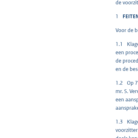
de voorz
1
FEITE
Voor de b
1.1 Klage
een proce
de proced
en de bes
1.2 Op 7 
mr. S. Ve
een aansp
aansprake
1.3 Klage
voorzitte