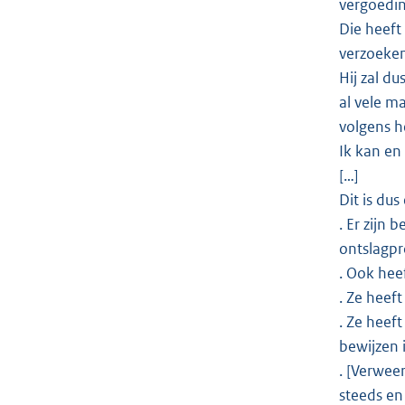
vergoedin
Die heeft
verzoeke
Hij zal du
al vele m
volgens he
Ik kan en
[…]
Dit is du
. Er zijn
ontslagp
. Ook hee
. Ze heef
. Ze heef
bewijzen 
. [Verwee
steeds en