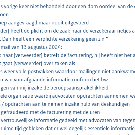
 is vorige keer niet behandeld door een dom oordeel van de 
doen
eroep aangevraagd maar nooit uitgevoerd
rder] heeft de plicht om de zaak naar de verzekeraar netjes af
 Dan heeft een verplichte verzekering geen zin “
-mail van 13 augustus 2024:
 naar [verweerder] betreft de facturering, hij heeft niet het
 gaat [verweerder] over zaken als
ds weer volle postvakken waardoor mailingen niet aankwa
en van voorafgaande informatie conform het bw
ngen van mij inzake de beroepsaansprakelijkheid
hele organisatie waarbij advocaten opdrachten aannemen 
es / opdrachten aan te nemen inzake hulp van deskundigen
t gefraudeerd met de facturering met de uren
t vertrouwelijke informatie gedeeld met advocaten van tege
eruime tijd gebleken dat er wel degelijk essentiële informati