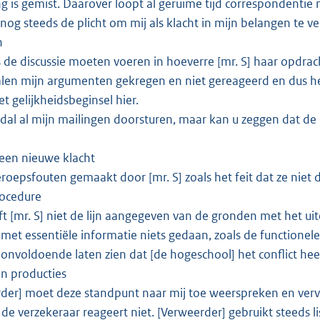
g is gemist. Daarover loopt al geruime tijd correspondentie
 nog steeds de plicht om mij als klacht in mijn belangen te v
n
s de discussie moeten voeren in hoeverre [mr. S] haar opdracht
alen mijn argumenten gekregen en niet gereageerd en dus he
t gelijkheidsbeginsel hier.
 dal al mijn mailingen doorsturen, maar kan u zeggen dat de 
s een nieuwe klacht
 beroepsfouten gemaakt door [mr. S] zoals het feit dat ze ni
rocedure
ft [mr. S] niet de lijn aangegeven van de gronden met het uit
t met essentiële informatie niets gedaan, zoals de functionel
t onvoldoende laten zien dat [de hogeschool] het conflict he
in producties
rder] moet deze standpunt naar mij toe weerspreken en vervo
 de verzekeraar reageert niet. [Verweerder] gebruikt steeds l