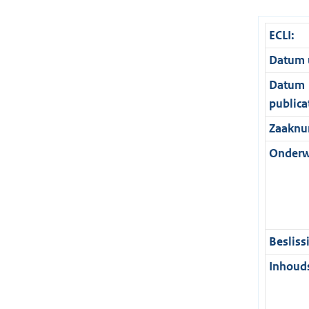
ECLI:
Datum u
Datum
publica
Zaaknu
Onderw
Besliss
Inhouds