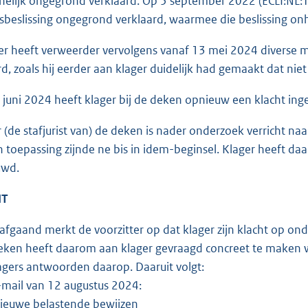
nelijk ongegrond verklaard. Op 5 september 2022 (ECLI:NL:
rsbeslissing ongegrond verklaard, waarmee die beslissing on
r heeft verweerder vervolgens vanaf 13 mei 2024 diverse ma
d, zoals hij eerder aan klager duidelijk had gemaakt dat niet
juni 2024 heeft klager bij de deken opnieuw een klacht ing
(de stafjurist van) de deken is nader onderzoek verricht naa
 toepassing zijnde ne bis in idem-beginsel. Klager heeft daa
uwd.
HT
fgaand merkt de voorzitter op dat klager zijn klacht op ondui
eken heeft daarom aan klager gevraagd concreet te maken we
lagers antwoorden daarop. Daaruit volgt:
-mail van 12 augustus 2024:
n nieuwe belastende bewijzen