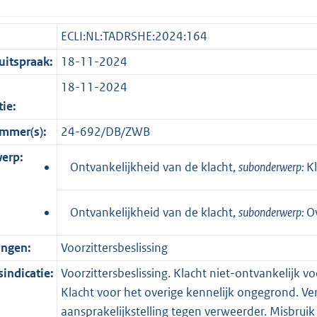
ECLI:NL:TADRSHE:2024:164
itspraak:
18-11-2024
18-11-2024
tie:
mmer(s):
24-692/DB/ZWB
erp:
Ontvankelijkheid van de klacht,
subonderwerp:
Kl
Ontvankelijkheid van de klacht,
subonderwerp:
O
ingen:
Voorzittersbeslissing
indicatie:
Voorzittersbeslissing. Klacht niet-ontvankelijk v
Klacht voor het overige kennelijk ongegrond. Ver
aansprakelijkstelling tegen verweerder. Misbruik