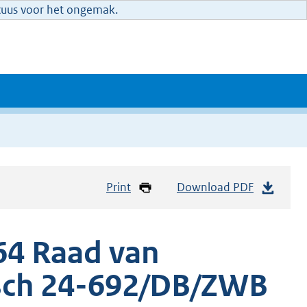
xcuus voor het ongemak.
Print
Download PDF
64 Raad van
osch 24-692/DB/ZWB