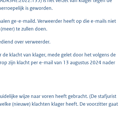
TADRSHE:2022:135) is het verzet van klager tegen de
herroepelijk is geworden.
len ge-e-maild. Verweerder heeft op die e-mails niet
 (meer) te zullen doen.
ediend over verweerder.
r de klacht van klager, mede gelet door het volgens de
rop zijn klacht per e-mail van 13 augustus 2024 nader
delijke wijze naar voren heeft gebracht. (De stafjurist
lke (nieuwe) klachten klager heeft. De voorzitter gaat