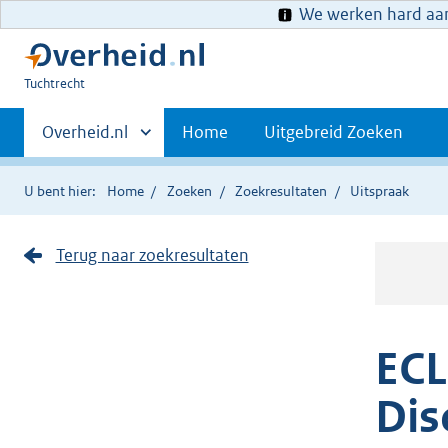
We werken hard aan 
U
Tuchtrecht
bent
Primaire
hier:
Andere
Overheid.nl
Home
Uitgebreid Zoeken
sites
navigatie
binnen
U bent hier:
Home
Zoeken
Zoekresultaten
Uitspraak
Terug naar zoekresultaten
ECL
Dis