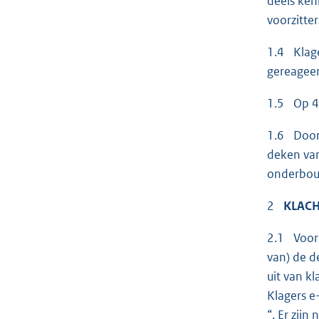
deels ken
voorzitte
1.4 Klage
gereageer
1.5 Op 4 
1.6 Door 
deken van
onderbo
2
KLAC
2.1 Voora
van) de d
uit van k
Klagers e
“. Er zij