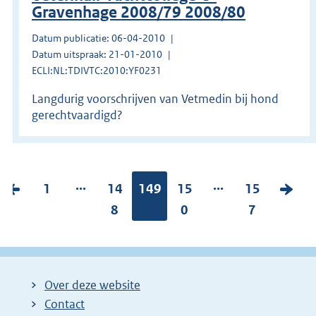
Gravenhage 2008/79 2008/80
Datum publicatie: 06-04-2010
Datum uitspraak: 21-01-2010
ECLI:NL:TDIVTC:2010:YF0231
Langdurig voorschrijven van Vetmedin bij hond
gerechtvaardigd?
...
...
V
P
1
P
14
Pagina:
149
P
15
P
15
V
o
a
a
8
a
0
a
7
o
r
g
g
g
g
l
i
i
i
i
i
g
g
n
n
n
n
e
Over deze website
e
a
a
a
a
n
Contact
p
:
:
:
:
d