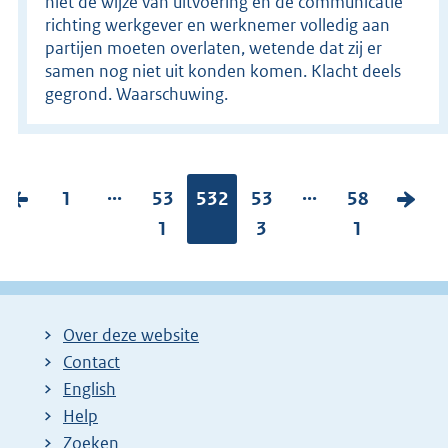
niet de wijze van uitvoering en de communicatie
richting werkgever en werknemer volledig aan
partijen moeten overlaten, wetende dat zij er
samen nog niet uit konden komen. Klacht deels
gegrond. Waarschuwing.
...
...
V
P
1
P
53
Pagina:
532
P
53
P
58
V
o
a
a
1
a
3
a
1
o
r
g
g
g
g
l
i
i
i
i
i
g
g
n
n
n
n
e
Over deze website
e
a
a
a
a
n
Contact
p
:
:
:
:
d
English
a
e
Help
g
p
Zoeken