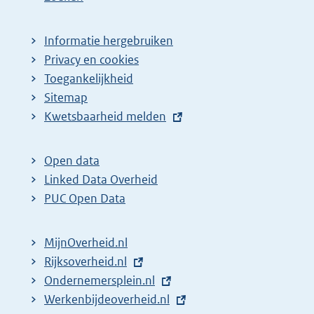
i
a
n
g
Informatie hergebruiken
a
i
Privacy en cookies
z
n
Toegankelijkheid
Sitemap
o
a
E
Kwetsbaarheid melden
e
z
x
k
o
t
Open data
r
e
e
Linked Data Overheid
e
k
r
PUC Open Data
s
r
n
u
e
e
MijnOverheid.nl
l
s
l
E
Rijksoverheid.nl
t
u
i
x
E
Ondernemersplein.nl
n
a
l
t
x
E
Werkenbijdeoverheid.nl
k
t
t