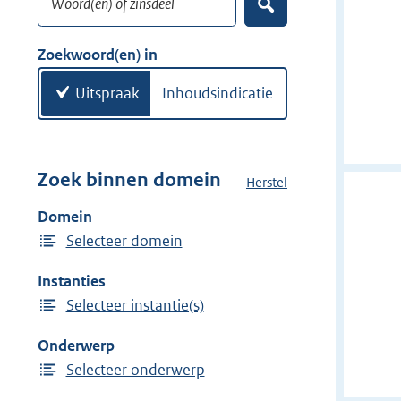
e
Z
k
o
w
e
Zoekwoord(en) in
k
o
e
o
Uitspraak
Inhoudsindicatie
n
r
d
(
e
Zoek binnen domein
Herstel
h
n
e
Domein
)
t
Selecteer domein
d
o
Instanties
m
Selecteer instantie(s)
e
i
Onderwerp
n
Selecteer onderwerp