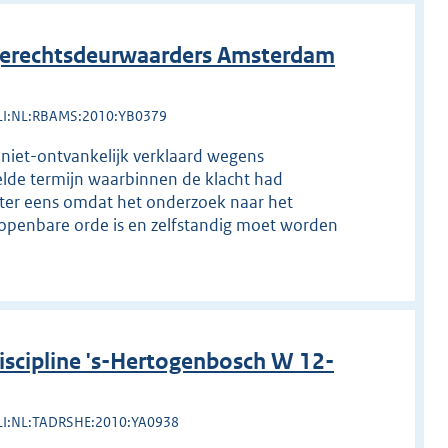
erechtsdeurwaarders Amsterdam
LI:NL:RBAMS:2010:YB0379
k niet-ontvankelijk verklaard wegens
telde termijn waarbinnen de klacht had
ter eens omdat het onderzoek naar het
n openbare orde is en zelfstandig moet worden
scipline 's-Hertogenbosch W 12-
LI:NL:TADRSHE:2010:YA0938