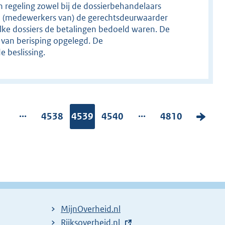
ken regeling zowel bij de dossierbehandelaars
e (medewerkers van) de gerechtsdeurwaarder
lke dossiers de betalingen bedoeld waren. De
 van berisping opgelegd. De
 beslissing.
...
...
P
1
P
4538
Pagina:
4539
P
4540
P
4810
V
a
a
a
a
o
g
g
g
g
l
i
i
i
g
n
n
n
n
e
a
a
a
a
n
:
:
:
d
MijnOverheid.nl
e
E
Rijksoverheid.nl