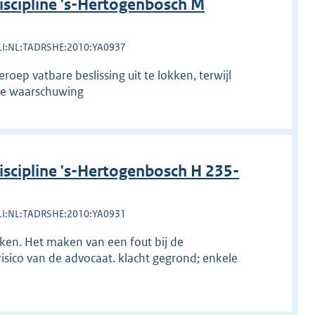
scipline 's-Hertogenbosch M
LI:NL:TADRSHE:2010:YA0937
roep vatbare beslissing uit te lokken, terwijl
ele waarschuwing
cipline 's-Hertogenbosch H 235-
LI:NL:TADRSHE:2010:YA0931
ken. Het maken van een fout bij de
sico van de advocaat. klacht gegrond; enkele