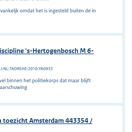
tvankeljk omdat het is ingesteld buiten de in
cipline 's-Hertogenbosch M 6-
LI:NL:TADRSHE:2010:YA0933
 binnen het politiekorps dat maar blijft
waarschuwing
 toezicht Amsterdam 443354 /