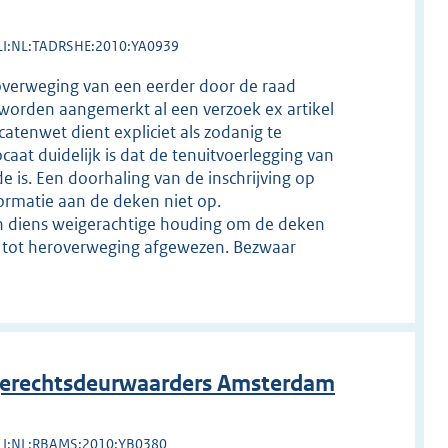
LI:NL:TADRSHE:2010:YA0939
overweging van een eerder door de raad
worden aangemerkt al een verzoek ex artikel
atenwet dient expliciet als zodanig te
at duidelijk is dat de tenuitvoerlegging van
 is. Een doorhaling van de inschrijving op
formatie aan de deken niet op.
n diens weigerachtige houding om de deken
k tot heroverweging afgewezen. Bezwaar
erechtsdeurwaarders Amsterdam
LI:NL:RBAMS:2010:YB0380