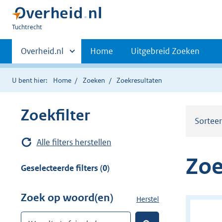
U
Tuchtrecht
bent
Primaire
hier:
Andere
Overheid.nl
Home
Uitgebreid Zoeken
sites
navigatie
binnen
U bent hier:
Home
Zoeken
Zoekresultaten
Zoekfilter
Sortee
Alle filters herstellen
Zoe
Geselecteerde filters (0)
Zoek op woord(en)
Herstel
z
o
Woord(en) of zinsdeel