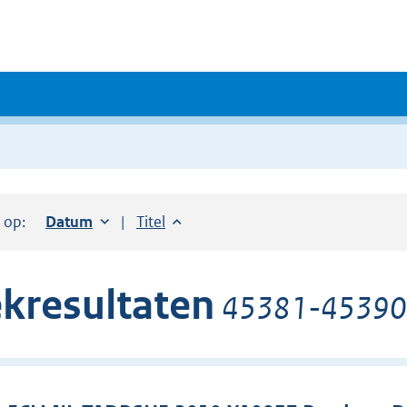
r op:
Sorteer op:
Datum
oplopend
Sorteer op:
Titel
oplopend
kresultaten
45381-45390 v