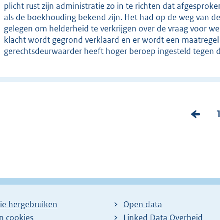
plicht rust zijn administratie zo in te richten dat afgespro
als de boekhouding bekend zijn. Het had op de weg van d
gelegen om helderheid te verkrijgen over de vraag voor we
klacht wordt gegrond verklaard en er wordt een maatregel
gerechtsdeurwaarder heeft hoger beroep ingesteld tegen de
V
o
r
i
i
g
e
p
:
ie hergebruiken
Open data
a
en cookies
Linked Data Overheid