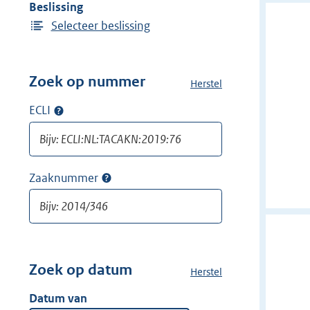
Beslissing
Selecteer beslissing
Zoek op nummer
Herstel
a
l
ECLI
Op
l
ECLI
e
zoeken
f
i
Zaaknummer
Op
l
zaaknummer
t
zoeken
e
r
s
v
Zoek op datum
Herstel
a
a
l
Datum van
n
l