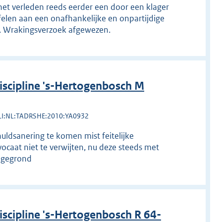
n het verleden reeds eerder een door een klager
felen aan een onafhankelijke en onpartijdige
t. Wrakingsverzoek afgewezen.
scipline 's-Hertogenbosch M
LI:NL:TADRSHE:2010:YA0932
huldsanering te komen mist feitelijke
ocaat niet te verwijten, nu deze steeds met
ngegrond
cipline 's-Hertogenbosch R 64-