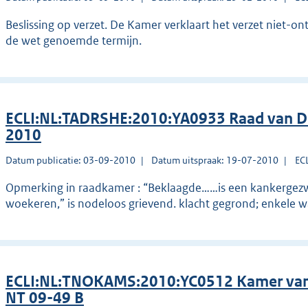
Beslissing op verzet. De Kamer verklaart het verzet niet-on
de wet genoemde termijn.
ECLI:NL:TADRSHE:2010:YA0933 Raad van Dis
2010
Datum publicatie: 03-09-2010
Datum uitspraak: 19-07-2010
EC
Opmerking in raadkamer : “Beklaagde……is een kankergezwel
woekeren,” is nodeloos grievend. klacht gegrond; enkele 
ECLI:NL:TNOKAMS:2010:YC0512 Kamer van
NT 09-49 B