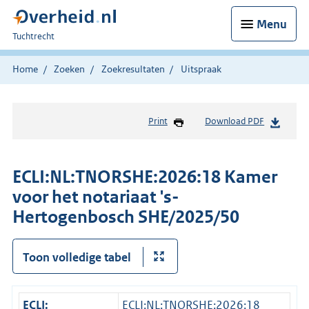
Menu
U
Tuchtrecht
bent
hier:
Home
Zoeken
Zoekresultaten
Uitspraak
Print
Download PDF
ECLI:NL:TNORSHE:2026:18 Kamer
voor het notariaat 's-
Hertogenbosch SHE/2025/50
Toon volledige tabel
ECLI:
ECLI:NL:TNORSHE:2026:18