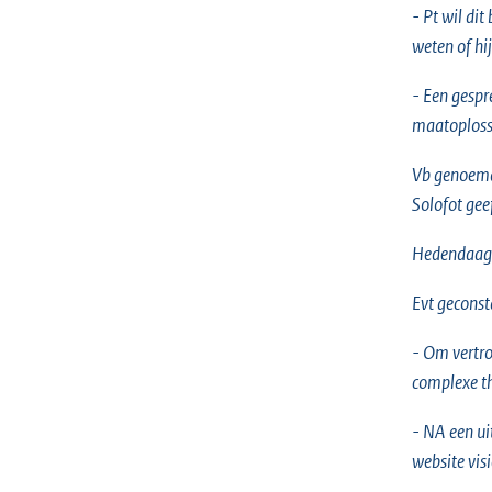
- Pt wil dit
weten of hij
- Een gespr
maatoplossi
Vb genoemd 
Solofot gee
Hedendaags
Evt geconst
- Om vertro
complexe t
- NA een ui
website vis