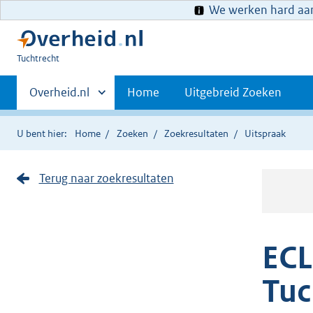
We werken hard aan 
U
Tuchtrecht
bent
Primaire
hier:
Andere
Overheid.nl
Home
Uitgebreid Zoeken
sites
navigatie
binnen
U bent hier:
Home
Zoeken
Zoekresultaten
Uitspraak
Terug naar zoekresultaten
ECL
Tuc