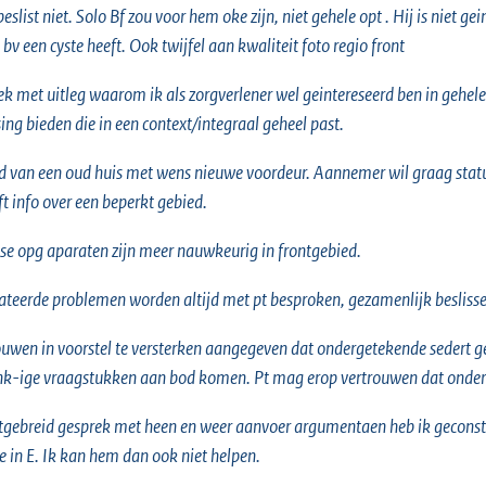
 beslist niet. Solo Bf zou voor hem oke zijn, niet gehele opt . Hij is niet g
 bv een cyste heeft. Ook twijfel aan kwaliteit foto regio front
ek met uitleg waarom ik als zorgverlener wel geintereseerd ben in gehele
ng bieden die in een context/integraal geheel past.
van een oud huis met wens nieuwe voordeur. Aannemer wil graag status
ft info over een beperkt gebied.
e opg aparaten zijn meer nauwkeurig in frontgebied.
ateerde problemen worden altijd met pt besproken, gezamenlijk besliss
uwen in voorstel te versterken aangegeven dat ondergetekende sedert ge
hk-ige vraagstukken aan bod komen. Pt mag erop vertrouwen dat onder
tgebreid gesprek met heen en weer aanvoer argumentaen heb ik geconsta
ie in E. Ik kan hem dan ook niet helpen.