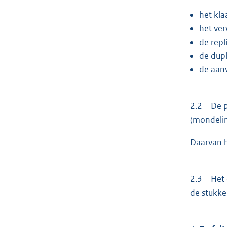
het kla
het ver
de repl
de dup
de aan
2.2 De pa
(mondeli
Daarvan h
2.3 Het c
de stukke