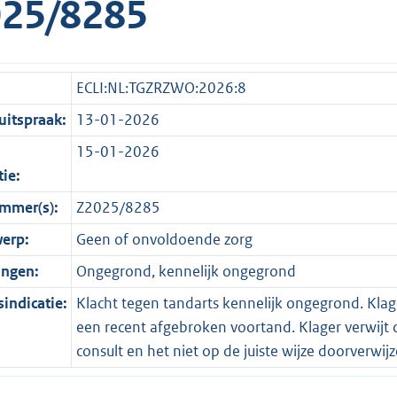
25/8285
ECLI:NL:TGZRZWO:2026:8
itspraak:
13-01-2026
15-01-2026
tie:
mmer(s):
Z2025/8285
erp:
Geen of onvoldoende zorg
ingen:
Ongegrond, kennelijk ongegrond
indicatie:
Klacht tegen tandarts kennelijk ongegrond. Klag
een recent afgebroken voortand. Klager verwijt d
consult en het niet op de juiste wijze doorverwij