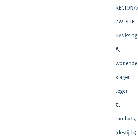
REGIONA
ZWOLLE
Beslissin
A
,
wonende 
klager,
tegen
C
,
tandarts,
(destijds