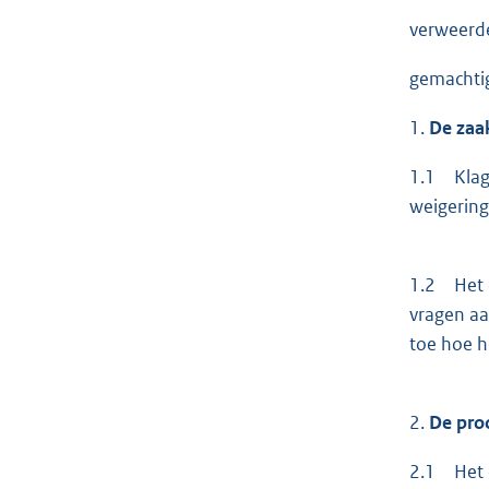
verweerde
gemachtig
1.
De zaak
1.1 Klage
weigering
1.2 Het c
vragen aan
toe hoe h
2.
De pro
2.1 Het c