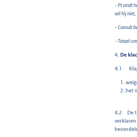
- Pt vindt 
wil hij nie
- Consult b
- Totael co
4.
De klac
4.1 Klage
weig
het n
4.2 De ta
verklaren
beoordele