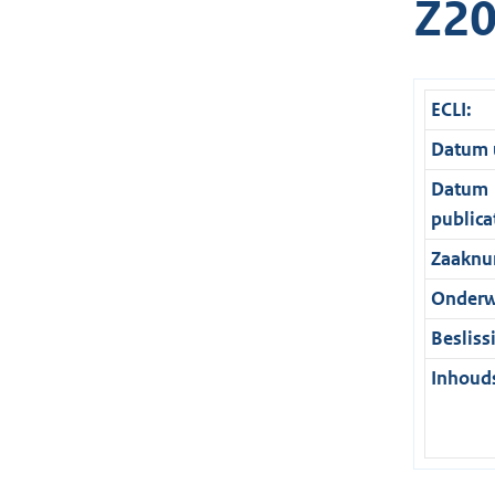
Z20
ECLI:
Datum u
Datum
publica
Zaaknu
Onderw
Besliss
Inhouds