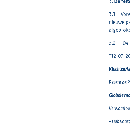
3.
De feit
3.1 Verwe
nieuwe pa
afgebroke
3.2 De ta
“12-07-2024
Klachten/
Recent de 2
Globale mo
Verwaarloosd
- Heb voor