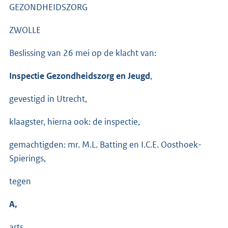
GEZONDHEIDSZORG
ZWOLLE
Beslissing van 26 mei op de klacht van:
Inspectie Gezondheidszorg en Jeugd
,
gevestigd in Utrecht,
klaagster, hierna ook: de inspectie,
gemachtigden: mr. M.L. Batting en I.C.E. Oosthoek-
Spierings,
tegen
A,
arts,