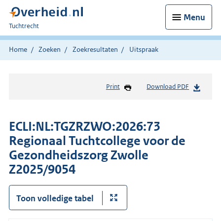
Menu
U
Tuchtrecht
bent
hier:
Home
Zoeken
Zoekresultaten
Uitspraak
Print
Download PDF
ECLI:NL:TGZRZWO:2026:73
Regionaal Tuchtcollege voor de
Gezondheidszorg Zwolle
Z2025/9054
Toon volledige tabel