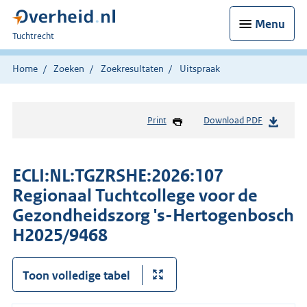
Menu
U
Tuchtrecht
bent
hier:
Home
Zoeken
Zoekresultaten
Uitspraak
Print
Download PDF
ECLI:NL:TGZRSHE:2026:107
Regionaal Tuchtcollege voor de
Gezondheidszorg 's-Hertogenbosch
H2025/9468
Toon volledige tabel