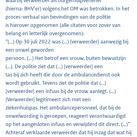
waarbij verweerder als burgerhulpverlener
(hierna: BHV’er) volgens het OM was betrokken. In het
proces-verbaal van bevindingen van de politie
is hierover opgenomen (alle citaten voor zover van
belang en letterlijk overgenomen):
“(…) Op 30 juli 2022 was (…) [verweerder] aanwezig bij
een onwel geworden
persoon. (…) Het betrof een vrouw, buiten bewustzijn
(…). De politie ziet dat (…) [verweerder] een
tas bij zich heeft die door de ambulancedienst ook
wordt gebruikt. Tevens ziet de politie dat (…)
[verweerder] een infuus bij de vrouw aanlegt. (…)
[Verweerder] legitimeert zich met een
ziekenhuispas. Het ambulancepersoneel, dat bij de
onwelwording is geroepen, reageert verontwaardigd
op het aangesloten infuus en verwijderd dit direct. (…)”
Achteraf verklaarde verweerder dat hij inzag dat wat hij