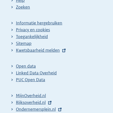
Help
Zoeken
Informatie hergebruiken
Privacy en cookies
Toegankelijkheid
Sitemap
E
Kwetsbaarheid melden
x
t
Open data
e
Linked Data Overheid
r
PUC Open Data
n
e
MijnOverheid.nl
l
E
Rijksoverheid.nl
i
x
E
Ondernemersplein.nl
n