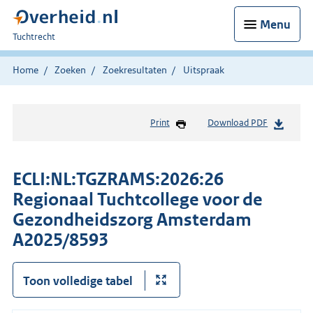
Menu
U
Tuchtrecht
bent
hier:
Home
Zoeken
Zoekresultaten
Uitspraak
Print
Download PDF
ECLI:NL:TGZRAMS:2026:26
Regionaal Tuchtcollege voor de
Gezondheidszorg Amsterdam
A2025/8593
Toon volledige tabel