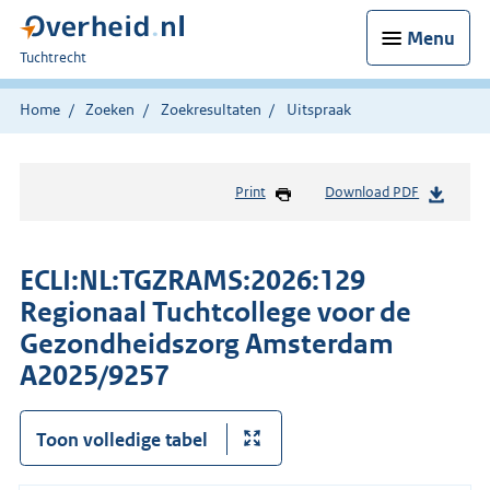
Menu
U
Tuchtrecht
bent
hier:
Home
Zoeken
Zoekresultaten
Uitspraak
Print
Download PDF
ECLI:NL:TGZRAMS:2026:129
Regionaal Tuchtcollege voor de
Gezondheidszorg Amsterdam
A2025/9257
Toon volledige tabel