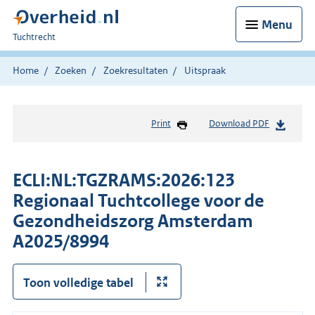
Menu
U
Tuchtrecht
bent
hier:
Home
Zoeken
Zoekresultaten
Uitspraak
Print
Download PDF
ECLI:NL:TGZRAMS:2026:123
Regionaal Tuchtcollege voor de
Gezondheidszorg Amsterdam
A2025/8994
Toon volledige tabel