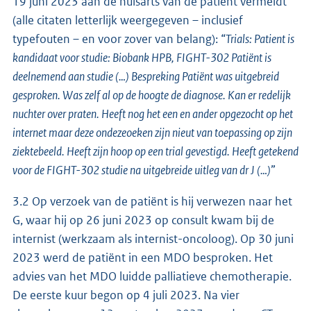
19 juni 2023 aan de huisarts van de patiënt vermeldt
(alle citaten letterlijk weergegeven – inclusief
typefouten – en voor zover van belang): “
Trials: Patient is
kandidaat voor studie: Biobank HPB, FIGHT-302 Patiënt is
deelnemend aan studie (…) Bespreking Patiënt was uitgebreid
gesproken. Was zelf al op de hoogte de diagnose. Kan er redelijk
nuchter over praten. Heeft nog het een en ander opgezocht op het
internet maar deze ondezeoeken zijn nieut van toepassing op zijn
ziektebeeld. Heeft zijn hoop op een trial gevestigd. Heeft getekend
voor de FIGHT-302 studie na uitgebreide uitleg van dr J (…)
”
3.2 Op verzoek van de patiënt is hij verwezen naar het
G, waar hij op 26 juni 2023 op consult kwam bij de
internist (werkzaam als internist-oncoloog). Op 30 juni
2023 werd de patiënt in een MDO besproken. Het
advies van het MDO luidde palliatieve chemotherapie.
De eerste kuur begon op 4 juli 2023. Na vier