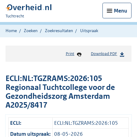
Menu
U
Tuchtrecht
bent
hier:
Home
Zoeken
Zoekresultaten
Uitspraak
Print
Download PDF
ECLI:NL:TGZRAMS:2026:105
Regionaal Tuchtcollege voor de
Gezondheidszorg Amsterdam
A2025/8417
ECLI:
ECLI:NL:TGZRAMS:2026:105
Datum uitspraak:
08-05-2026