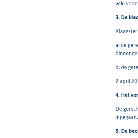
vele vonni
3. De kla
Klaagster
a: de ger
binnenged
b: de ger
2 april 20
4. Het ve
De gerech
ingegaan.
5. De beo