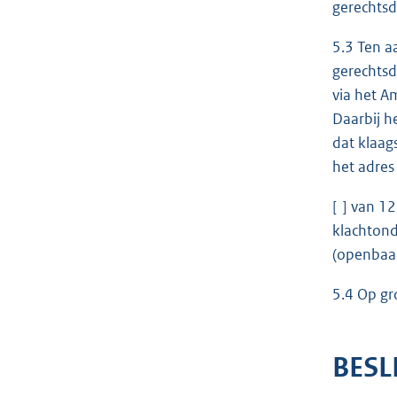
gerechtsd
5.3 Ten a
gerechtsd
via het A
Daarbij h
dat klaag
het adres
[ ] van 1
klachtond
(openbaar
5.4 Op gr
BESL