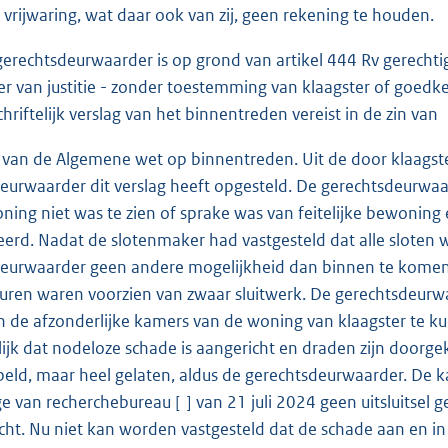
e vrijwaring, wat daar ook van zij, geen rekening te houden.
gerechtsdeurwaarder is op grond van artikel 444 Rv gerechti
ier van justitie - zonder toestemming van klaagster of goedke
hriftelijk verslag van het binnentreden vereist in de zin van
0 van de Algemene wet op binnentreden. Uit de door klaagste
eurwaarder dit verslag heeft opgesteld. De gerechtsdeurwaar
ning niet was te zien of sprake was van feitelijke bewonin
erd. Nadat de slotenmaker had vastgesteld dat alle sloten 
eurwaarder geen andere mogelijkheid dan binnen te komen v
ren waren voorzien van zwaar sluitwerk. De gerechtsdeurwa
 de afzonderlijke kamers van de woning van klaagster te 
lijk dat nodeloze schade is aangericht en draden zijn doorge
eld, maar heel gelaten, aldus de gerechtsdeurwaarder. De 
e van recherchebureau [ ] van 21 juli 2024 geen uitsluitsel 
ht. Nu niet kan worden vastgesteld dat de schade aan en in