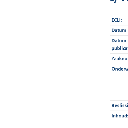
ECLI:
Datum u
Datum
publica
Zaaknu
Onderw
Besliss
Inhouds