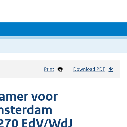
Print
Download PDF
kamer voor
msterdam
/270 EdV/WdJ