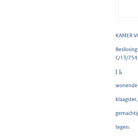
KAMER V
Beslissin
C/13/754
[ ],
wonende t
klaagster,
gemachtig
tegen: