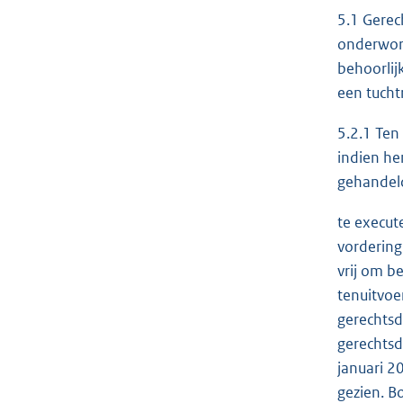
5.1 Gerec
onderworp
behoorlij
een tucht
5.2.1 Ten
indien he
gehandeld
te execut
vordering
vrij om b
tenuitvoe
gerechtsd
gerechtsd
januari 2
gezien. B