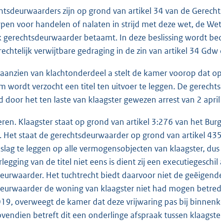
htsdeurwaarders zijn op grond van artikel 34 van de Gerech
en voor handelen of nalaten in strijd met deze wet, de Wet K
k gerechtsdeurwaarder betaamt. In deze beslissing wordt b
rechtelijk verwijtbare gedraging in de zin van artikel 34 Gdw 
 aanzien van klachtonderdeel a stelt de kamer voorop dat op
m wordt verzocht een titel ten uitvoer te leggen. De gerecht
 door het ten laste van klaagster gewezen arrest van 2 apri
eren. Klaagster staat op grond van artikel 3:276 van het Bu
. Het staat de gerechtsdeurwaarder op grond van artikel 435
eslag te leggen op alle vermogensobjecten van klaagster, dus
rlegging van de titel niet eens is dient zij een executiegesc
eurwaarder. Het tuchtrecht biedt daarvoor niet de geëigende
eurwaarder de woning van klaagster niet had mogen betreden
019, overweegt de kamer dat deze vrijwaring pas bij binnen
ovendien betreft dit een onderlinge afspraak tussen klaagst