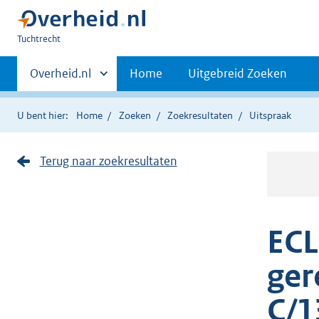
U
Tuchtrecht
bent
Primaire
hier:
Andere
Overheid.nl
Home
Uitgebreid Zoeken
sites
navigatie
binnen
U bent hier:
Home
Zoeken
Zoekresultaten
Uitspraak
Terug naar zoekresultaten
ECL
ger
C/1