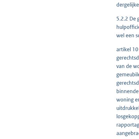
dergelijk
5.2.2 De 
hulpoffic
wel een sc
artikel 1
gerechtsd
van de wo
gemeubile
gerechtsd
binnendeu
woning en
uitdrukke
losgekopp
rapportag
aangebrac