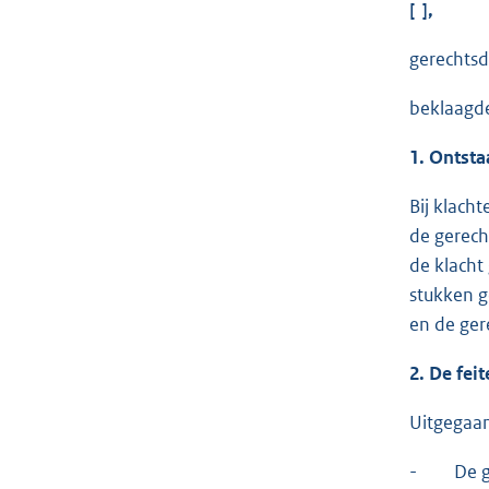
[ ],
gerechtsd
beklaagd
1. Ontsta
Bij klach
de gerech
de klacht
stukken g
en de ger
2. De fei
Uitgegaan
- De gere