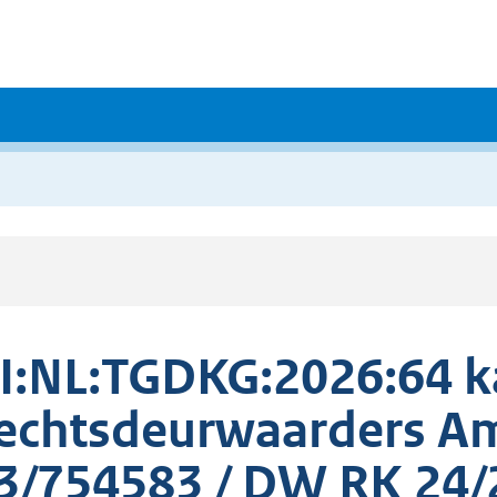
I:NL:TGDKG:2026:64 
echtsdeurwaarders A
3/754583 / DW RK 24