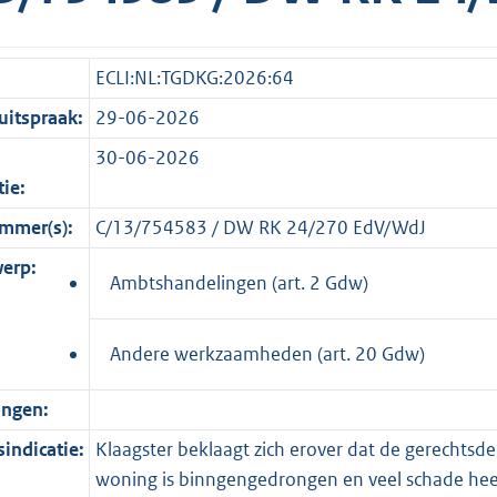
ECLI:NL:TGDKG:2026:64
itspraak:
29-06-2026
30-06-2026
tie:
mmer(s):
C/13/754583 / DW RK 24/270 EdV/WdJ
erp:
Ambtshandelingen (art. 2 Gdw)
Andere werkzaamheden (art. 20 Gdw)
ingen:
indicatie:
Klaagster beklaagt zich erover dat de gerechts
woning is binngengedrongen en veel schade heeft