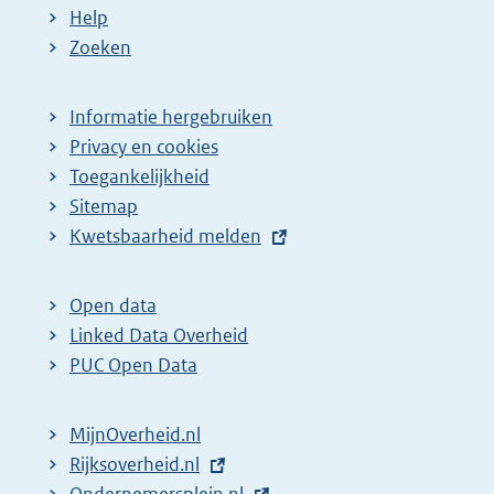
Help
Zoeken
Informatie hergebruiken
Privacy en cookies
Toegankelijkheid
Sitemap
E
Kwetsbaarheid melden
x
t
Open data
e
Linked Data Overheid
r
PUC Open Data
n
e
MijnOverheid.nl
l
E
Rijksoverheid.nl
i
x
E
Ondernemersplein.nl