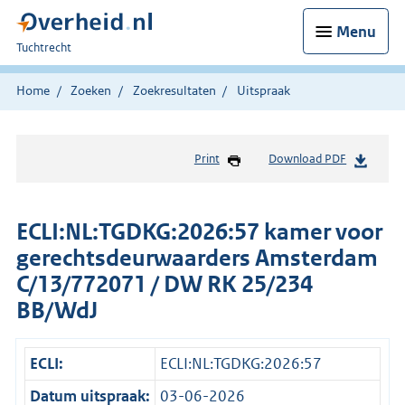
Menu
U
Tuchtrecht
bent
hier:
Home
Zoeken
Zoekresultaten
Uitspraak
Print
Download PDF
ECLI:NL:TGDKG:2026:57 kamer voor
gerechtsdeurwaarders Amsterdam
C/13/772071 / DW RK 25/234
BB/WdJ
ECLI:
ECLI:NL:TGDKG:2026:57
Datum uitspraak:
03-06-2026