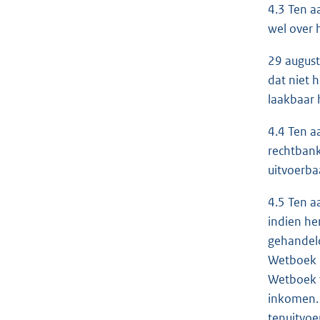
4.3 Ten a
wel over 
29 august
dat niet 
laakbaar 
4.4 Ten a
rechtbank
uitvoerbaa
4.5 Ten a
indien he
gehandeld
Wetboek m
Wetboek v
inkomen. 
tenuitvoe