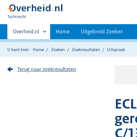
U
Tuchtrecht
bent
Primaire
hier:
Andere
Overheid.nl
Home
Uitgebreid Zoeken
sites
navigatie
binnen
U bent hier:
Home
Zoeken
Zoekresultaten
Uitspraak
Terug naar zoekresultaten
ECL
ger
C/1