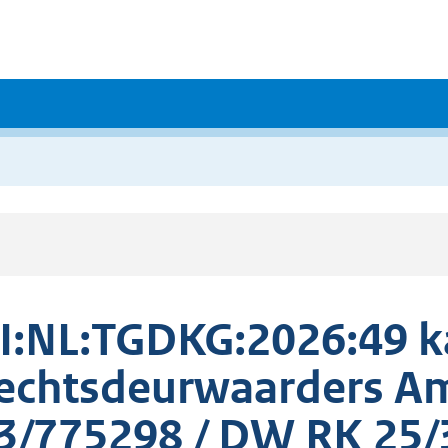
I:NL:TGDKG:2026:49 
echtsdeurwaarders A
3/775298 / DW RK 25