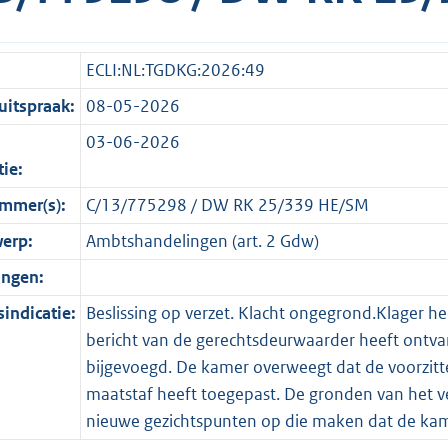
ECLI:NL:TGDKG:2026:49
itspraak:
08-05-2026
03-06-2026
tie:
mmer(s):
C/13/775298 / DW RK 25/339 HE/SM
erp:
Ambtshandelingen (art. 2 Gdw)
ingen:
indicatie:
Beslissing op verzet. Klacht ongegrond.Klager he
bericht van de gerechtsdeurwaarder heeft ontva
bijgevoegd. De kamer overweegt dat de voorzitter
maatstaf heeft toegepast. De gronden van het ve
nieuwe gezichtspunten op die maken dat de kame