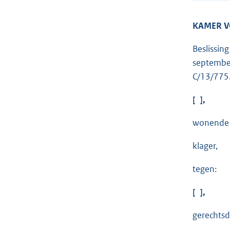
KAMER 
Beslissin
septembe
C/13/775
[ ],
wonende t
klager,
tegen:
[ ],
gerechtsd