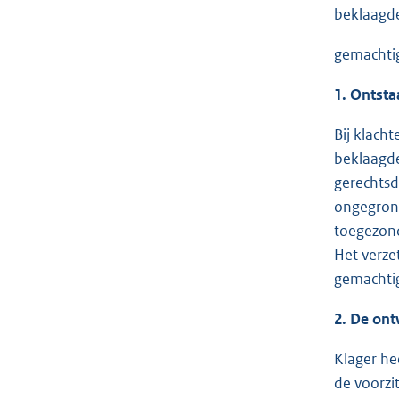
beklaagd
gemachtig
1. Ontsta
Bij klach
beklaagde
gerechtsd
ongegrond
toegezond
Het verze
gemachtig
2. De ont
Klager he
de voorzi