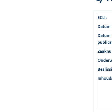
ECLI:
Datum u
Datum
publica
Zaaknu
Onderw
Besliss
Inhouds