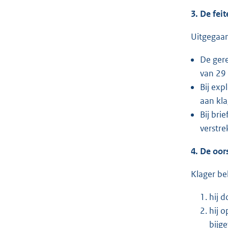
3. De fei
Uitgegaan
De gere
van 29
Bij exp
aan kl
Bij bri
verstre
4. De oor
Klager be
hij 
hij 
bijg