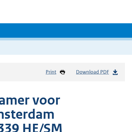
Print
Download PDF
kamer voor
msterdam
/339 HE/SM