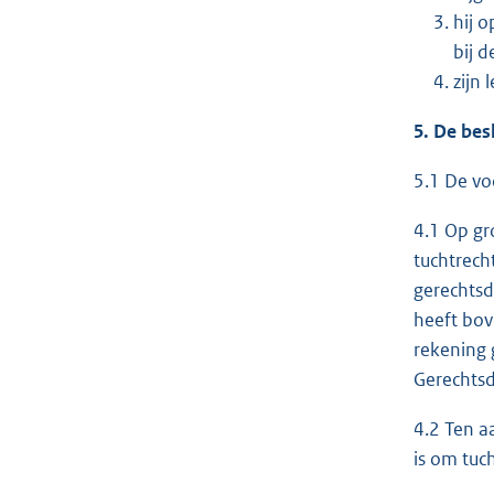
hij 
bij d
zijn 
5. De bes
5.1 De vo
4.1 Op gr
tuchtrech
gerechtsd
heeft bov
rekening 
Gerechts
4.2 Ten a
is om tuc