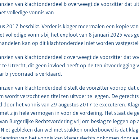
anzien van klachtonderdeel b overweegt de voorzitter dat uit
het volledige vonnis van
us 2017 beschikt. Verder is klager meermalen een kopie van h
het volledige vonnis bij het exploot van 8 januari 2025 was g
handelen kan op dit klachtonderdeel niet worden vastgestel
anzien van klachtonderdeel c overweegt de voorzitter dat vo
 te Utrecht, dit geen invloed heeft op de tenuitvoerlegging
r bij voorraad is verklaard.
anzien van klachtonderdeel d stelt de voorzitter voorop dat 
m wordt verzocht een titel ten uitvoer te leggen. De gerecht
 door het vonnis van 29 augustus 2017 te executeren. Klager
et zijn hele vermogen in voor de vordering. Het staat de g
an Burgerlijke Rechtsvordering vrij om beslag te leggen op 
Niet gebleken dan wel met stukken onderbouwd is dat klage
rlegging van het vonnis kan klager slechts opkomen door ee