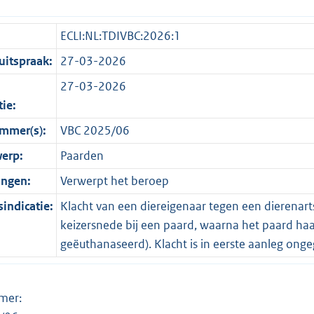
ECLI:NL:TDIVBC:2026:1
itspraak:
27-03-2026
27-03-2026
tie:
mmer(s):
VBC 2025/06
erp:
Paarden
ingen:
Verwerpt het beroep
indicatie:
Klacht van een diereigenaar tegen een dierenart
keizersnede bij een paard, waarna het paard h
geëuthanaseerd). Klacht is in eerste aanleg onge
knummer: Datum uit