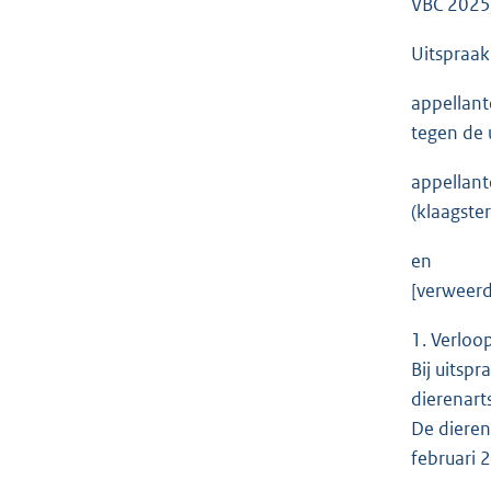
VB
Uitspraak
appellant
tegen de 
appellant
(klaagster
en
[verweerde
1. Verloo
Bij uitsp
dierenart
De dieren
februari 2