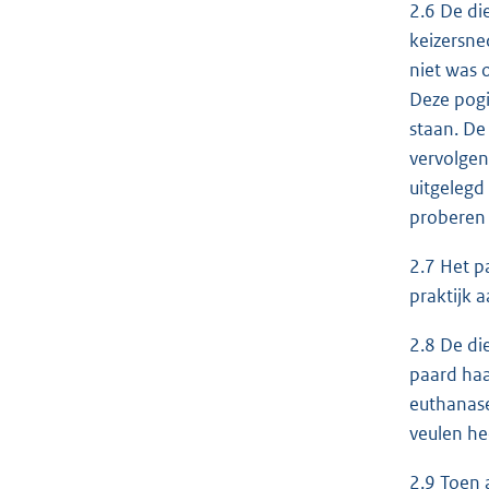
2.6 De di
keizersne
niet was 
Deze pogi
staan. De
vervolgen
uitgelegd
proberen 
2.7 Het p
praktijk 
2.8 De di
paard haa
euthanase
veulen he
2.9 Toen 