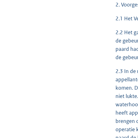
2. Voorge
2.1 Het V
2.2 Het g
de gebeur
paard had
de gebeur
2.3 In de
appellant
komen. De
niet lukt
waterhoof
heeft app
brengen o
operatie 
paard de 