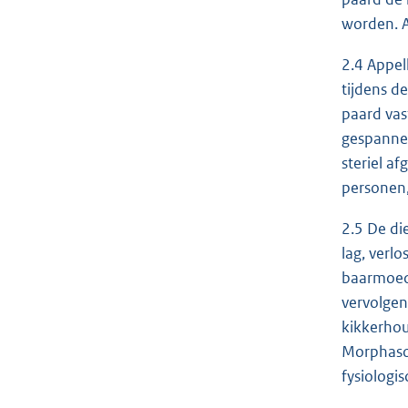
worden. A
2.4 Appel
tijdens d
paard vas
gespannen
steriel a
personen, 
2.5 De di
lag, verl
baarmoede
vervolgen
kikkerhou
Morphasol
fysiologi