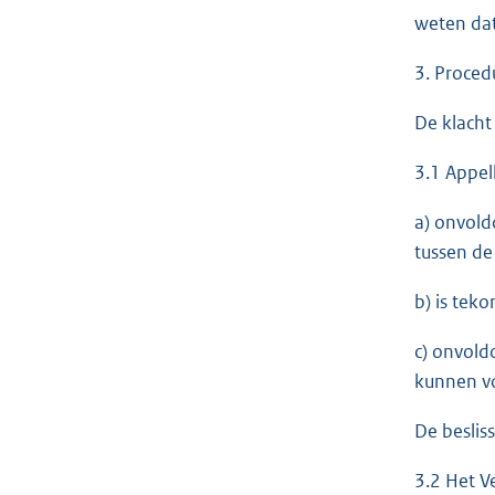
weten dat 
3. Proced
De klacht
3.1 Appel
a) onvold
tussen de
b) is tek
c) onvold
kunnen v
De besliss
3.2 Het V