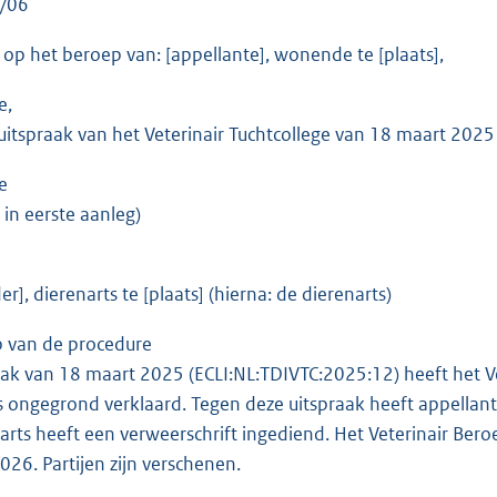
C 2025/06 27 maar
 op het beroep van: [appellante], wonende te [plaats],
e,
uitspraak van het Veterinair Tuchtcollege van 18 maart 2025 
e
 in eerste aanleg)
r], dierenarts te [plaats] (hierna: de dierenarts)
p van de procedure
raak van 18 maart 2025 (ECLI:NL:TDIVTC:2025:12) heeft het Ve
s ongegrond verklaard. Tegen deze uitspraak heeft appellant
arts heeft een verweerschrift ingediend. Het Veterinair Bero
026. Partijen zijn verschenen.