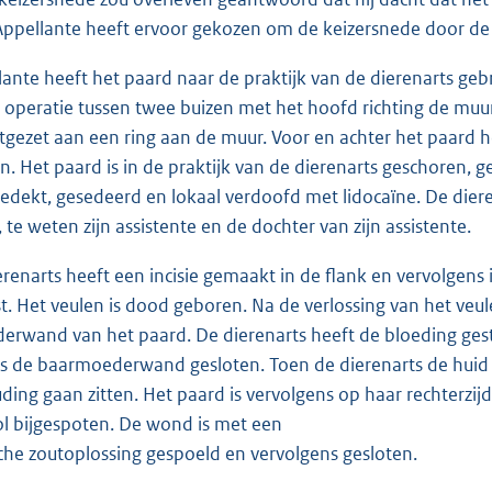
ppellante heeft ervoor gekozen om de keizersnede door de d
lante heeft het paard naar de praktijk van de dierenarts geb
e operatie tussen twee buizen met het hoofd richting de muur
tgezet aan een ring aan de muur. Voor en achter het paard h
. Het paard is in de praktijk van de dierenarts geschoren, g
fgedekt, gesedeerd en lokaal verdoofd met lidocaïne. De die
te weten zijn assistente en de dochter van zijn assistente.
erenarts heeft een incisie gemaakt in de flank en vervolgens i
ost. Het veulen is dood geboren. Na de verlossing van het ve
rwand van het paard. De dierenarts heeft de bloeding gesto
s de baarmoederwand gesloten. Toen de dierenarts de huid w
ding gaan zitten. Het paard is vervolgens op haar rechterzij
 bijgespoten. De wond is met een
sche zoutoplossing gespoeld en vervolgens gesloten.