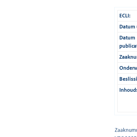
ECLI:
Datum u
Datum
publica
Zaaknu
Onderw
Besliss
Inhouds
Zaa