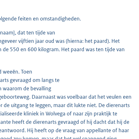
 volgende feiten en omstandigheden.
naam], dat ten tijde van
eveer vijftien jaar oud was (hierna: het paard). Het
de 550 en 600 kilogram. Het paard was ten tijde van
rd weeën. Toen
enarts gevraagd om langs te
n waarom de bevalling
e geboorteweg. Daarnaast was voelbaar dat het veulen een
de uitgang te leggen, maar dit lukte niet. De dierenarts
iseerde kliniek in Wolvega of naar zijn praktijk te
nte heeft de dierenarts gevraagd of hij dacht dat hij de
eantwoord. Hij heeft op de vraag van appellante of haar
t goed zou komen, maar dat het wel spannend ging