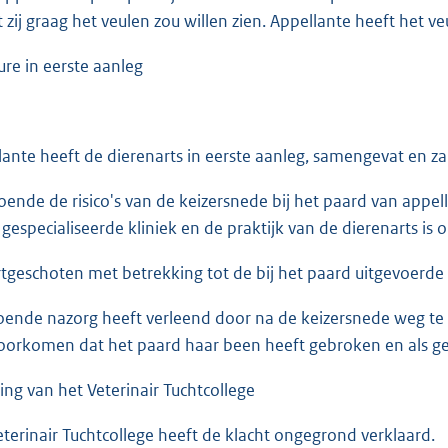
zij graag het veulen zou willen zien. Appellante heeft het ve
ure in eerste aanleg
lante heeft de dierenarts in eerste aanleg, samengevat en za
oende de risico's van de keizersnede bij het paard van app
 gespecialiseerde kliniek en de praktijk van de dierenarts is
ortgeschoten met betrekking tot de bij het paard uitgevoerde
oende nazorg heeft verleend door na de keizersnede weg te 
oorkomen dat het paard haar been heeft gebroken en als g
ing van het Veterinair Tuchtcollege
eterinair Tuchtcollege heeft de klacht ongegrond verklaard.