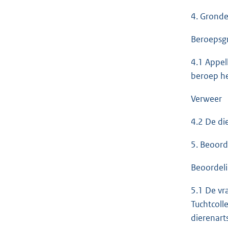
4. Grond
Beroepsg
4.1 Appell
beroep he
Verweer
4.2 De di
5. Beoord
Beoordel
5.1 De vr
Tuchtcoll
dierenart