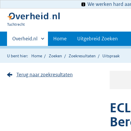
We werken hard aan 
U
Tuchtrecht
bent
Primaire
hier:
Andere
Overheid.nl
Home
Uitgebreid Zoeken
sites
navigatie
binnen
U bent hier:
Home
Zoeken
Zoekresultaten
Uitspraak
Terug naar zoekresultaten
ECL
Ber