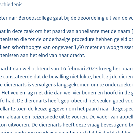
schiedenis
eterinair Beroepscollege gaat bij de beoordeling uit van de
aat in deze zaak om het paard van appellante met de naam [
tenissen die tot de onderhavige procedure hebben geleid ong
 een schofthoogte van ongeveer 1,60 meter en woog tussen 
tenissen aan het eind van haar dracht.
 nacht dan wel ochtend van 16 februari 2023 kreeg het paa
e constateerde dat de bevalling niet lukte, heeft zij de dier
 dierenarts is vervolgens langsgekomen om te onderzoeke
e. Het veulen lag met drie dan wel vier benen en hoofd in d
d had. De dierenarts heeft geprobeerd het veulen goed voor 
ellante toen de keuze gegeven om het paard naar de gespecial
m aldaar een keizersnede uit te voeren. De vader van appella
kon uitvoeren. De dierenarts heeft deze vraag bevestigend b
keizersnede zou overleven geantwoord dat hij dacht dat he