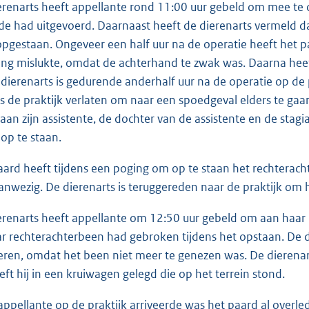
erenarts heeft appellante rond 11:00 uur gebeld om mee te d
de had uitgevoerd. Daarnaast heeft de dierenarts vermeld da
opgestaan. Ongeveer een half uur na de operatie heeft het 
ng mislukte, omdat de achterhand te zwak was. Daarna heef
 dierenarts is gedurende anderhalf uur na de operatie op de
s de praktijk verlaten om naar een spoedgeval elders te gaan.
 aan zijn assistente, de dochter van de assistente en de stag
op te staan.
aard heeft tijdens een poging om op te staan het rechterac
aanwezig. De dierenarts is teruggereden naar de praktijk om 
erenarts heeft appellante om 12:50 uur gebeld om aan haar 
r rechterachterbeen had gebroken tijdens het opstaan. De d
ren, omdat het been niet meer te genezen was. De dierenar
eft hij in een kruiwagen gelegd die op het terrein stond.
appellante op de praktijk arriveerde was het paard al overled