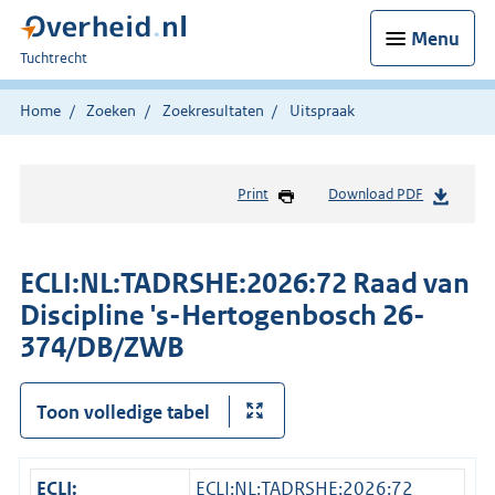
Menu
U
Tuchtrecht
bent
hier:
Home
Zoeken
Zoekresultaten
Uitspraak
Print
Download PDF
ECLI:NL:TADRSHE:2026:72 Raad van
Discipline 's-Hertogenbosch 26-
374/DB/ZWB
Toon volledige tabel
ECLI:
ECLI:NL:TADRSHE:2026:72