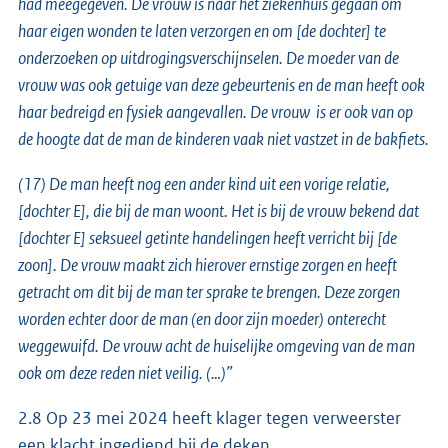
had meegegeven. De vrouw is naar het ziekenhuis gegaan om
haar eigen wonden te laten verzorgen en om [de dochter] te
onderzoeken op uitdrogingsverschijnselen. De moeder van de
vrouw was ook getuige van deze gebeurtenis en de man heeft ook
haar bedreigd en fysiek aangevallen. De vrouw is er ook van op
de hoogte dat de man de kinderen vaak niet vastzet in de bakfiets.
(17) De man heeft nog een ander kind uit een vorige relatie,
[dochter E], die bij de man woont. Het is bij de vrouw bekend dat
[dochter E] seksueel getinte handelingen heeft verricht bij [de
zoon]. De vrouw maakt zich hierover ernstige zorgen en heeft
getracht om dit bij de man ter sprake te brengen. Deze zorgen
worden echter door de man (en door zijn moeder) onterecht
weggewuifd. De vrouw acht de huiselijke omgeving van de man
ook om deze reden niet veilig. (…)”
2.8 Op 23 mei 2024 heeft klager tegen verweerster
een klacht ingediend bij de deken.