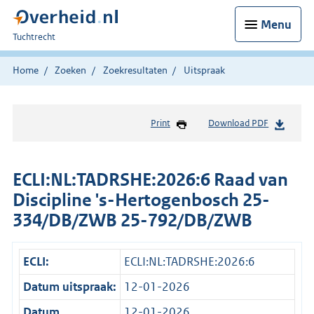
Menu
U
Tuchtrecht
bent
hier:
Home
Zoeken
Zoekresultaten
Uitspraak
Print
Download PDF
ECLI:NL:TADRSHE:2026:6 Raad van
Discipline 's-Hertogenbosch 25-
334/DB/ZWB 25-792/DB/ZWB
ECLI:
ECLI:NL:TADRSHE:2026:6
Datum uitspraak:
12-01-2026
Datum
12-01-2026