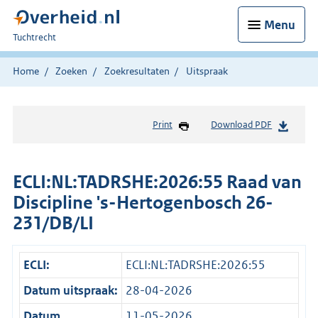
Menu
U
Tuchtrecht
bent
hier:
Home
Zoeken
Zoekresultaten
Uitspraak
Print
Download PDF
ECLI:NL:TADRSHE:2026:55 Raad van
Discipline 's-Hertogenbosch 26-
231/DB/LI
ECLI:
ECLI:NL:TADRSHE:2026:55
Datum uitspraak:
28-04-2026
Datum
11-05-2026