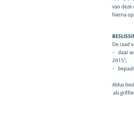
van deze 
hierna o
BESLISSI
De raad va
- daar wa
2015’;
- bepaalt
Aldus besl
als griff