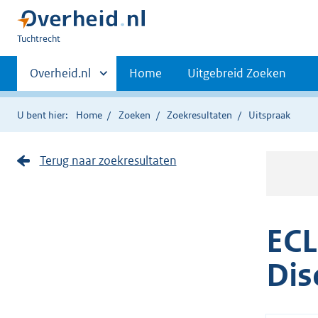
U
Tuchtrecht
bent
Primaire
hier:
Andere
Overheid.nl
Home
Uitgebreid Zoeken
sites
navigatie
binnen
U bent hier:
Home
Zoeken
Zoekresultaten
Uitspraak
Terug naar zoekresultaten
ECL
Dis