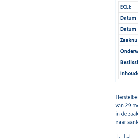
ECLI:
Datum u
Datum p
Zaaknu
Onderw
Besliss
Inhouds
Herstelbe
van 29 m
in de za
naar aanl
1. […]