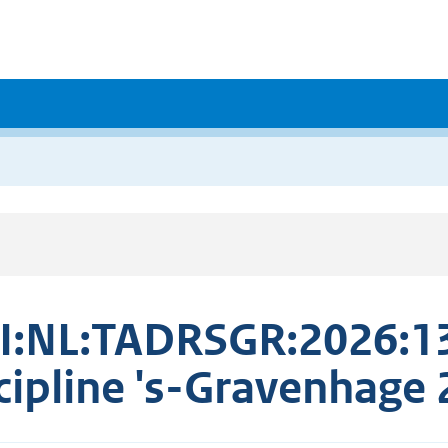
I:NL:TADRSGR:2026:1
cipline 's-Gravenhag