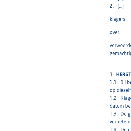
2. […]
klagers
over:
verweerd
gemachtig
1
HERST
1.1 Bij b
op diezel
1.2 Klage
datum bev
1.3 De ge
verbeteri
1.4 De ra