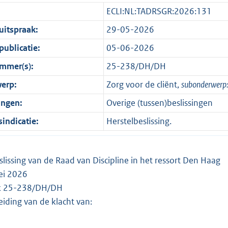
ECLI:NL:TADRSGR:2026:131
itspraak:
29-05-2026
ublicatie:
05-06-2026
mmer(s):
25-238/DH/DH
erp:
Zorg voor de cliënt,
subonderwerp
ingen:
Overige (tussen)beslissingen
indicatie:
Herstelbeslissing.
slissing van de Raad van Discipline in het ressort Den Haag
ei 2026
ak 25-238/DH/DH
eiding van de klacht van: