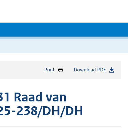
Print
Download PDF
31 Raad van
e 25-238/DH/DH