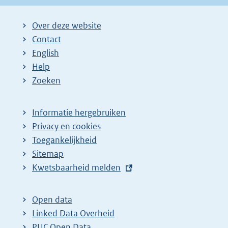
Over deze website
Contact
English
Help
Zoeken
Informatie hergebruiken
Privacy en cookies
Toegankelijkheid
Sitemap
E
Kwetsbaarheid melden
x
t
Open data
e
Linked Data Overheid
r
PUC Open Data