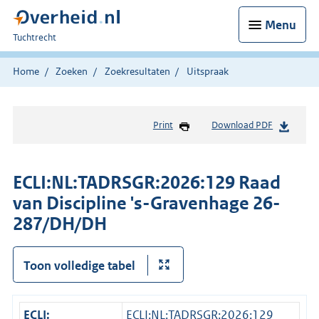
Menu
U
Tuchtrecht
bent
hier:
Home
Zoeken
Zoekresultaten
Uitspraak
Print
Download PDF
ECLI:NL:TADRSGR:2026:129 Raad
van Discipline 's-Gravenhage 26-
287/DH/DH
Toon volledige tabel
ECLI:
ECLI:NL:TADRSGR:2026:129