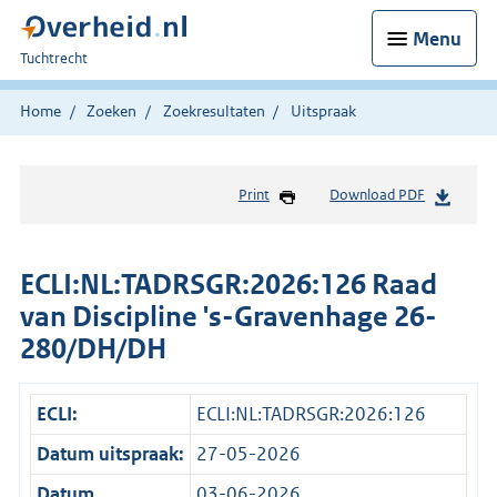
Menu
U
Tuchtrecht
bent
hier:
Home
Zoeken
Zoekresultaten
Uitspraak
Print
Download PDF
ECLI:NL:TADRSGR:2026:126 Raad
van Discipline 's-Gravenhage 26-
280/DH/DH
ECLI:
ECLI:NL:TADRSGR:2026:126
Datum uitspraak:
27-05-2026
Datum
03-06-2026